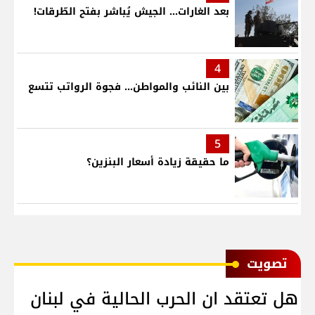
بعد الغارات... الجيش يُباشر بفتح الطّرقات!
4
بين النائب والمواطن... فجوة الرواتب تتسع
5
ما حقيقة زيادة أسعار البنزين؟
ﺗﺼﻮﻳﺖ
هل تعتقد ان الحرب الحالية في لبنان