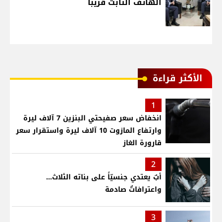
الهاتف الثابت قريباً
الأكثر قراءة
1
انخفاض سعر صفيحتي البنزين 7 آلاف ليرة
وارتفاع المازوت 10 آلاف ليرة واستقرار سعر
قارورة الغاز
2
أبٌ يعتدي جنسيّاً على بناته الثلاث…
واعترافاتٌ صادمة
3