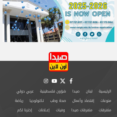
instagram
youtube
twitter
facebook
الرئيسية
لبنان
صيدا
شؤون فلسطينية
عربي دولي
منوعات
إقتصاد وأعمال
صحة وطب
تكنولوجيا
رياضة
متفرقات
متفرقات صيدا
وفيات
إعــلانات
إخترنا لكم