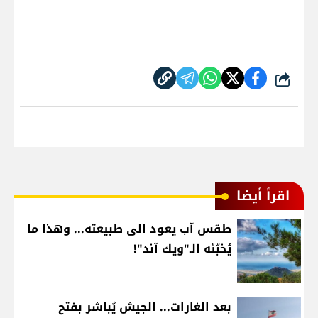
شارك
اقرأ أيضا
طقس آب يعود الى طبيعته... وهذا ما
يُخبّئه الـ"ويك آند"!
بعد الغارات... الجيش يُباشر بفتح