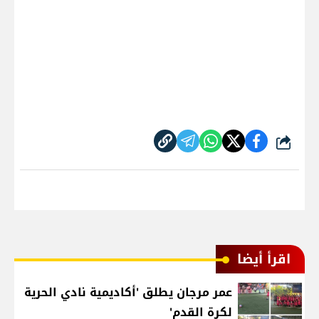
شارك
اقرأ أيضا
عمر مرجان يطلق 'أكاديمية نادي الحرية
لكرة القدم'