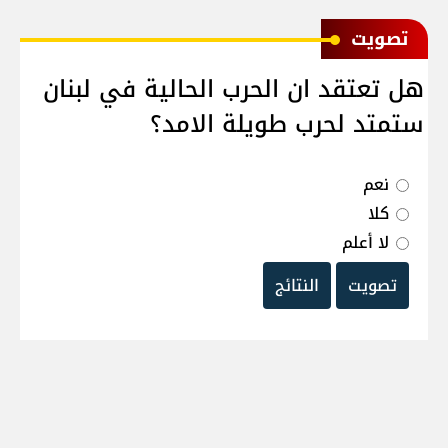
ﺗﺼﻮﻳﺖ
هل تعتقد ان الحرب الحالية في لبنان
ستمتد لحرب طويلة الامد؟
نعم
كلا
لا أعلم
تصويت
النتائج