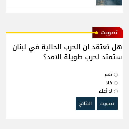
ﺗﺼﻮﻳﺖ
هل تعتقد ان الحرب الحالية في لبنان
ستمتد لحرب طويلة الامد؟
نعم
كلا
لا أعلم
تصويت
النتائج