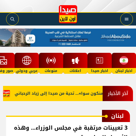
اخبار لبنان
اخبار صيدا
اعلانات
منوعات
عربي ودولي
صور وفي
آخر الأخبار
لأوّل مرّة… ما منكون سوا»… تحية من صيدا إلى زياد الرحباني
وفا
لبنان
3 تعيينات مرتقبة في مجلس الوزراء... وهذه