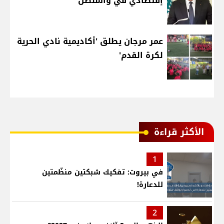
إقتصادي في واشنطن
عمر مرجان يطلق 'أكاديمية نادي الحرية
لكرة القدم'
الأكثر قراءة
1
في بيروت: تفكيك شبكتين منظّمتين
للدعارة!
2