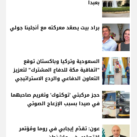
بعبدا
براد بيت يصعّد معركته مع أنجلينا جولي
السعودية وتركيا وباكستان توقع
"اتفاقية مكة للدفاع المشترك" لتعزيز
التعاون الدفاعي والردع الاستراتيجي
حجز مركبتي 'توكتوك' وتغريم صاحبهما
في صيدا بسبب الإزعاج الصوتي
عون: تقدّم إيجابي في روما ومُؤتمر