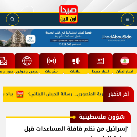
اخبار لبنان
اخبار صيدا
اعلانات
منوعات
عربي ودولي
صور وفي
آخر الأخبار
ق"؟
ضربة المنصوري... رسالة للجيش اللبناني؟
براد بيت يص
شؤون فلسطينية
'إسرائيل مَن نظم قافلة المساعدات قبل