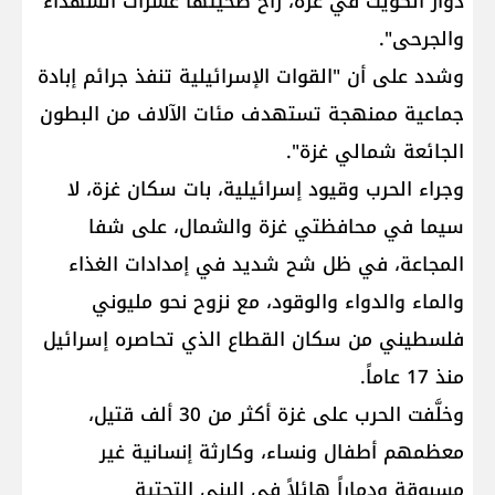
دوار الكويت في غزة، راح ضحيتها عشرات الشهداء
والجرحى".
وشدد على أن "القوات الإسرائيلية تنفذ جرائم إبادة
جماعية ممنهجة تستهدف مئات الآلاف من البطون
الجائعة شمالي غزة".
وجراء الحرب وقيود إسرائيلية، بات سكان غزة، لا
سيما في محافظتي غزة والشمال، على شفا
المجاعة، في ظل شح شديد في إمدادات الغذاء
والماء والدواء والوقود، مع نزوح نحو مليوني
فلسطيني من سكان القطاع الذي تحاصره إسرائيل
منذ 17 عاماً.
وخلَّفت الحرب على غزة أكثر من 30 ألف قتيل،
معظمهم أطفال ونساء، وكارثة إنسانية غير
مسبوقة ودماراً هائلاً في البنى التحتية