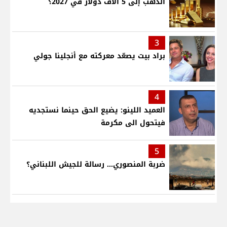
الذهب إلى 5 آلاف دولار في 2027؟
3
براد بيت يصعّد معركته مع أنجلينا جولي
4
العميد اللينو: يضيع الحق حينما نستجديه
فيتحول الى مكرمة
5
ضربة المنصوري... رسالة للجيش اللبناني؟