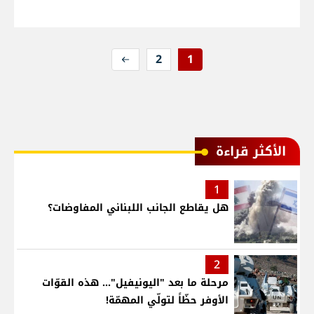
2
1
الأكثر قراءة
1
هل يقاطع الجانب اللبناني المفاوضات؟
2
مرحلة ما بعد "اليونيفيل"... هذه القوّات
الأوفر حظّاً لتولّي المهمّة!