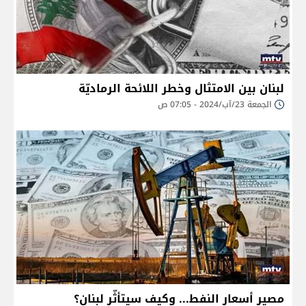
لبنان بين الامتثال وخطر اللائحة الرماديّة
الجمعة 23/آب/2024 - 07:05 ص
مصير أسعار النفط... وكيف سيتأثّر لبنان؟