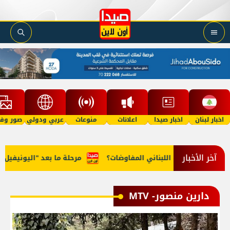
اخبار لبنان
اخبار صيدا
اعلانات
منوعات
عربي ودولي
صور وفي
آخر الأخبار
ب اللبناني المفاوضات؟
مرحلة ما بعد "اليونيفيل"... هذه القوّات ا
دارين منصور- MTV