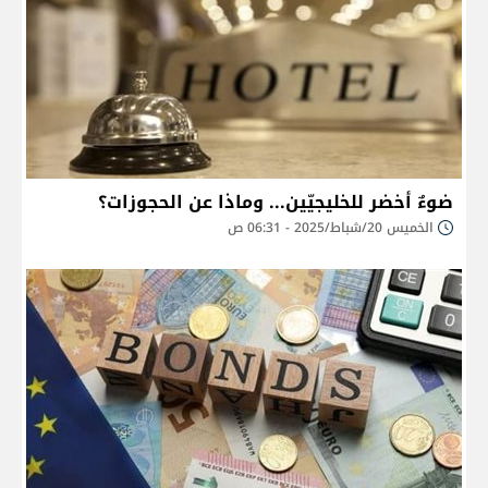
ضوءٌ أخضر للخليجيّين... وماذا عن الحجوزات؟
الخميس 20/شباط/2025 - 06:31 ص