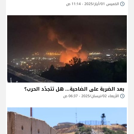
الخميس 01/أيار/2025 - 11:14 ص
​بعد الضربة على الضاحية... هل تتجدّد الحرب؟
الأربعاء 02/نيسان/2025 - 06:37 ص