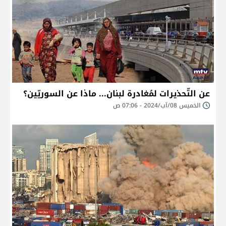
عن التّحذيرات لمُغادرة لبنان... ماذا عن السوريّين؟
الخميس 08/آب/2024 - 07:06 ص