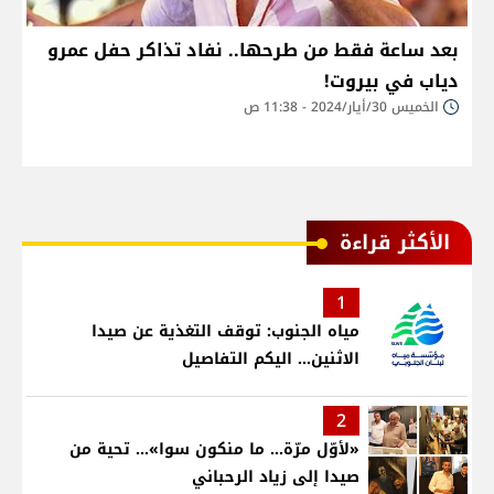
بعد ساعة فقط من طرحها.. نفاد تذاكر حفل عمرو
دياب في بيروت!
الخميس 30/أيار/2024 - 11:38 ص
الأكثر قراءة
1
مياه الجنوب: توقف التغذية عن صيدا
الاثنين... اليكم التفاصيل
2
«لأوّل مرّة… ما منكون سوا»… تحية من
صيدا إلى زياد الرحباني