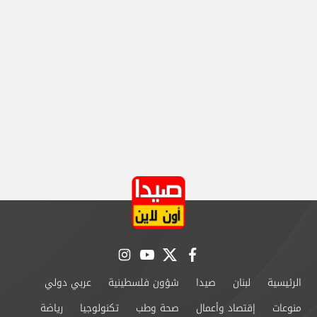
instagram
youtube
twitter
facebook
الرئيسية
لبنان
صيدا
شؤون فلسطينية
عربي دولي
منوعات
إقتصاد وأعمال
صحة وطب
تكنولوجيا
رياضة