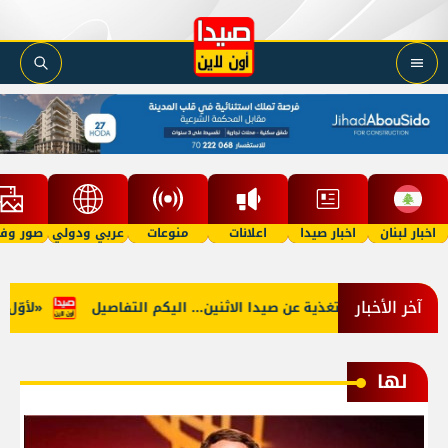
اخبار لبنان
اخبار صيدا
اعلانات
منوعات
عربي ودولي
صور وفي
آخر الأخبار
ب: توقف التغذية عن صيدا الاثنين... اليكم التفاصيل
«لأوّل مرّة… 
لها