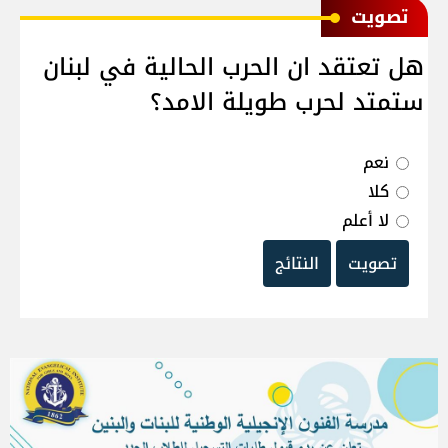
ﺗﺼﻮﻳﺖ
هل تعتقد ان الحرب الحالية في لبنان
ستمتد لحرب طويلة الامد؟
نعم
كلا
لا أعلم
تصويت
النتائج