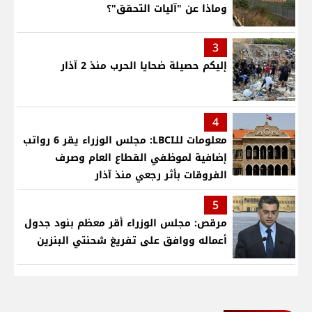
وماذا عن "آليات التحقق"؟
3
إليكم حصيلة ضحايا الحرب منذ 2 آذار
4
معلومات للـLBCI: مجلس الوزراء يقر 6 رواتب
إضافية لموظفي القطاع العام وصرف
الفروقات بأثر رجعي منذ آذار
5
مرقص: مجلس الوزراء أقر معظم بنود جدول
أعماله ووافق على تفريغ شحنتي البنزين