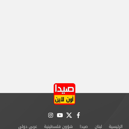
instagram
youtube
twitter
facebook
الرئيسية
لبنان
صيدا
شؤون فلسطينية
عربي دولي