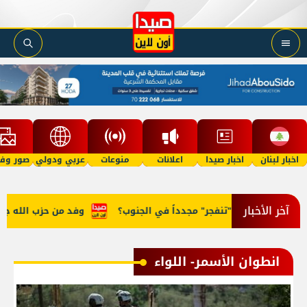
اخبار لبنان
اخبار صيدا
اعلانات
منوعات
عربي ودولي
صور وفي
آخر الأخبار
هل "تنفجر" مجدداً في الجنوب؟
وفد من حزب الله جال على
انطوان الأسمر- اللواء