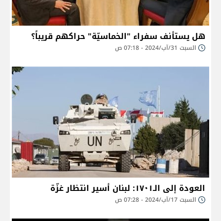
هل يستأنف سفراء "الخماسيّة" حراكهم قريباً؟
السبت 31/آب/2024 - 07:18 ص
العودة إلى الـ١٧٠١: لبنان أسير انتظار غزّة
السبت 17/آب/2024 - 07:28 ص