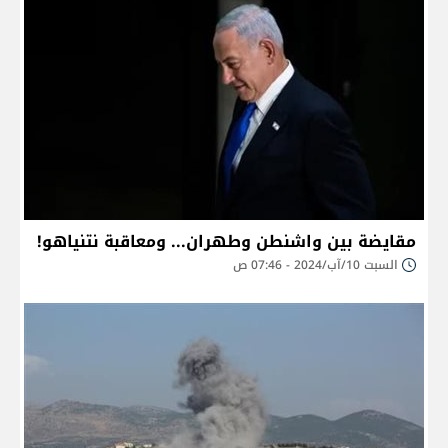
مقايضة بين واشنطن وطهران... ومعاقبة نتنياهو!
السبت 10/آب/2024 - 07:46 ص