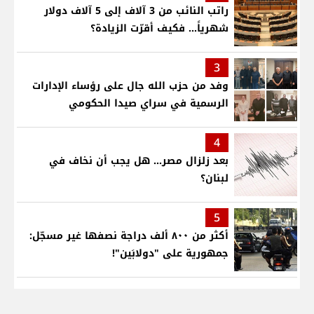
راتب النائب من 3 آلاف إلى 5 آلاف دولار
شهرياً... فكيف أقرّت الزيادة؟
3
وفد من حزب الله جال على رؤساء الإدارات
الرسمية في سراي صيدا الحكومي
4
بعد زلزال مصر... هل يجب أن نخاف في
لبنان؟
5
أكثر من ٨٠٠ ألف دراجة نصفها غير مسجّل:
جمهورية على "دولابَين"!