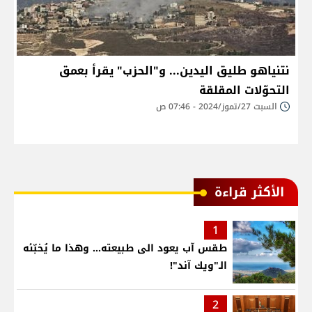
نتنياهو طليق اليدين... و"الحزب" يقرأ بعمق
التحوّلات المقلقة
السبت 27/تموز/2024 - 07:46 ص
الأكثر قراءة
1
طقس آب يعود الى طبيعته... وهذا ما يُخبّئه
الـ"ويك آند"!
2