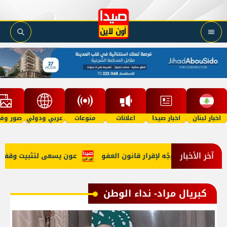
اخبار لبنان
اخبار صيدا
اعلانات
منوعات
عربي ودولي
صور وفي
آخر الأخبار
 الحرب وتوجُه لإقرار قانون العفو
عون يسعى لتثبيت وقف النار وم
كبريال مراد- نداء الوطن