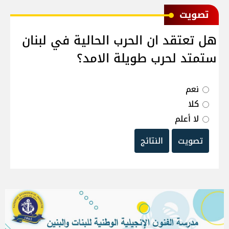
ﺗﺼﻮﻳﺖ
هل تعتقد ان الحرب الحالية في لبنان
ستمتد لحرب طويلة الامد؟
نعم
كلا
لا أعلم
تصويت
النتائج