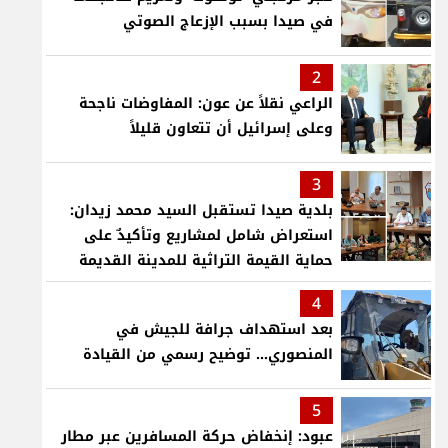
في صيدا بسبب الإزعاج الصوتي
2
الراعي نقلاً عن عون: المفاوضات ناجحة
وعلى إسرائيل أن تتعاون قليلاً
3
بلدية صيدا تستقبل السيد محمد زيدان:
استعراض شامل لمشاريع وتأكيدٌ على
حماية القيمة التراثية للمدينة القديمة
4
بعد استهداف جرافة للجيش في
المنصوري... توضيح رسمي من القيادة
5
عبود: إنخفاض حركة المسافرين عبر مطار