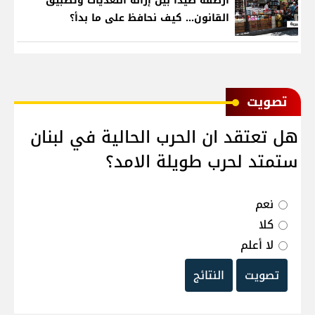
أرصفة صيدا بين إزالة التعديات وتطبيق
القانون... كيف نحافظ على ما بدأ؟
ﺗﺼﻮﻳﺖ
هل تعتقد ان الحرب الحالية في لبنان
ستمتد لحرب طويلة الامد؟
نعم
كلا
لا أعلم
تصويت
النتائج