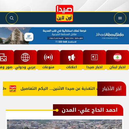
اخبار لبنان
اخبار صيدا
اعلانات
منوعات
عربي ودولي
صور وفي
آخر الأخبار
ه الجنوب: توقف التغذية عن صيدا الاثنين... اليكم التفاصيل
«لأوّل
احمد الحاج علي- المدن