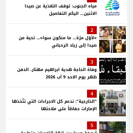
مياه الجنوب: توقف التغذية عن صيدا
الاثنين... اليكم التفاصيل
2
«لأوّل مرّة… ما منكون سوا»… تحية من
صيدا إلى زياد الرحباني
3
وفاة الحاجة هدية ابراهيم مهتار، الدفن
ظهر يوم الاحد 9 آب 2026
4
"الخارجية": ندعم كل الاجراءات التي تتّخذها
الإمارات حفاظاً على ملاحتها
5