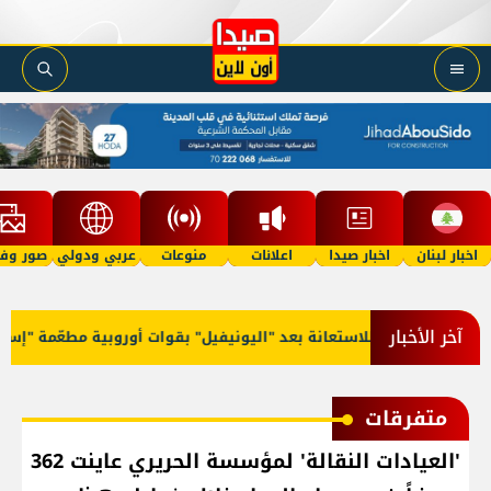
اخبار لبنان
اخبار صيدا
اعلانات
منوعات
عربي ودولي
صور وفي
آخر الأخبار
 ومَيل للاستعانة بعد "اليونيفيل" بقوات أوروبية مطعّمة "إسلاميًا"
متفرقات
'العيادات النقالة' لمؤسسة الحريري عاينت 362