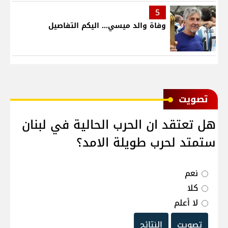
5
وفاة والد ميسي... اليكم التفاصيل
ﺗﺼﻮﻳﺖ
هل تعتقد ان الحرب الحالية في لبنان
ستمتد لحرب طويلة الامد؟
نعم
كلا
لا أعلم
تصويت
النتائج