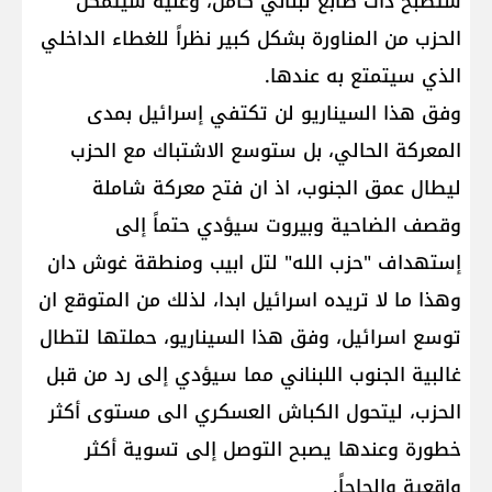
ستصبح ذات طابع لبناني كامل، وعليه سيتمكن
الحزب من المناورة بشكل كبير نظراً للغطاء الداخلي
الذي سيتمتع به عندها.
وفق هذا السيناريو لن تكتفي إسرائيل بمدى
المعركة الحالي، بل ستوسع الاشتباك مع الحزب
ليطال عمق الجنوب، اذ ان فتح معركة شاملة
وقصف الضاحية وبيروت سيؤدي حتماً إلى
إستهداف "حزب الله" لتل ابيب ومنطقة غوش دان
وهذا ما لا تريده اسرائيل ابدا، لذلك من المتوقع ان
توسع اسرائيل، وفق هذا السيناريو، حملتها لتطال
غالبية الجنوب اللبناني مما سيؤدي إلى رد من قبل
الحزب، ليتحول الكباش العسكري الى مستوى أكثر
خطورة وعندها يصبح التوصل إلى تسوية أكثر
واقعية وإلحاحاً.