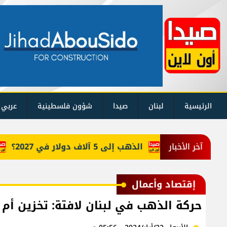
الرئيسية
لبنان
صيدا
شؤون فلسطينية
عربي 
ي واشنطن
الذهب إلى 5 آلاف دولار في 2027؟
إلي
آخر الأخبار
إقتصاد وأعمال
حركة الذهب في لبنان لافتة: تخزين أم