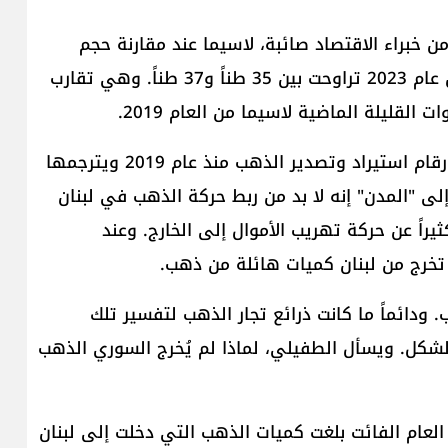
من خبراء الاقتصاد صائبة، لاسيما عند مقارنة حجم
الاستيراد مع التصدير. فكمية الذهب التي دخلت لبنان عام 2023 تراوحت بين 35 طناً و37 طناً. وهي تقارب
لقليلة الماضية لاسيما من العام 2019.
من هنا يربط الباحث الاقتصادي عباس الطفيلي، بين أرقام استيراد وتصدير الذهب منذ عام 2019 ويترجمها
 "المدن" إنه لا بد من ربط حركة الذهب في لبنان
 2019، فنلاحظ أنه في العام 2019 تردّد كثيراً عن حركة تهريب الأموال إلى الخارج. وعند
ارب 35 إلى 37 طناً من الذهب. ودائماً ما كانت ذرائع تجار الذهب لتفسير تلك
لشكل. ويسأل الطفيلي، لماذا لم يُخرج السوري الذهب
العام الفائت بلغت كميات الذهب التي دخلت إلى لبنان