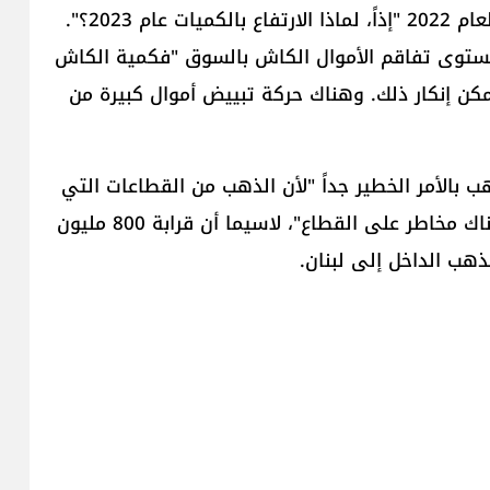
ضعف ما دخل عام 2022، وأسعار الذهب بتصاعد من العام 2022 "إذاً، لماذا الارتفاع بالكميات عام 2023؟".
ومستوى تفاقم الأموال الكاش بالسوق "فكمية الكاش
مكن إنكار ذلك. وهناك حركة تبييض أموال كبيرة من
بالأمر الخطير جداً "لأن الذهب من القطاعات التي
استمرت بالرغم من كل الأزمات والحروب. لذلك، بات هناك مخاطر على القطاع"، لاسيما أن قرابة 800 مليون
ذهب الداخل إلى لبنان.