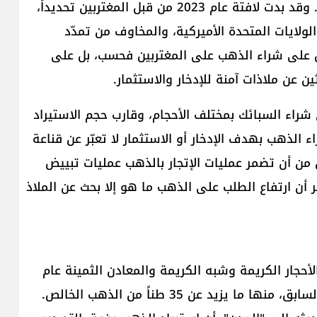
متتالية من قبل اللبنانيين على مدار السنوات الماضية. وقد بدت لافتة عام 2023 من قبل المغتربين تحديداً،
ولايات المتحدة الأميركية، والمخاوف من تمدّد
بال على شراء الذهب على المغتربين فحسب، بل على
ن عن ملاذات آمنة للإدخار والاستثمار.
شراء السبائك بمختلف الأحجام، وقارب حجم الاستيراد
لإقبال على شراء الذهب بهدف الإدخار أو الاستثمار لا تعبّر عن قناعة
ن من أن تضمر عمليات الإتجار بالذهب عمليات تبييض
ن ارتفاع الطلب على الذهب ما هو إلا بحث عن الملاذ
الأحجار الكريمة وشبه الكريمة والمعادن الثمينة عام
2023 بنسبة 104 في المئة عما كان عليه في العام السابق، منها ما يزيد عن 35 طناً من الذهب الخالص.