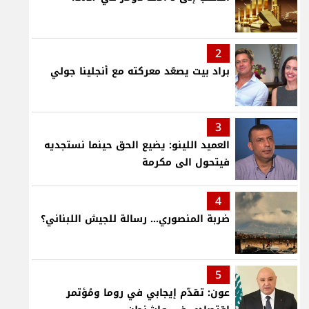
2
براد بيت يصعّد معركته مع أنجلينا جولي
3
العميد اللينو: يضيع الحق حينما نستجديه
فيتحول الى مكرمة
4
ضربة المنصوري... رسالة للجيش اللبناني؟
5
عون: تقدّم إيجابي في روما ومُؤتمر