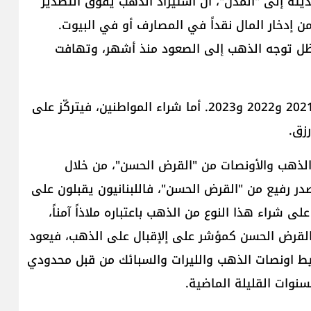
ثه إلى "المدن"، أن استيراد الذهب يفوق التصدير
خوف الناس من إدخار المال نقداً في المصارف أو في البيوت.
ظل توجه الذهب إلى الصعود منذ أشهر، وتهافت
عشرات الأطنان من الذهب تم استيرادها بين الأعوام 2021 و2022 و2023. أما شراء المواطنين، فيتركّز على
رزق.
الذهب والأونصات من "القرض الحسن"، من خلال
 رفيع من "القرض الحسن"، فاللبنانيون يقبلون على
شراء هذا النوع من الذهب باعتباره ملاذاً آمناً،
القرض الحسن كمؤشر على إلإقبال على الذهب، فيعود
ط اونصات الذهب والليرات والسبائك من قبل محدودي
سنوات القليلة الماضية.