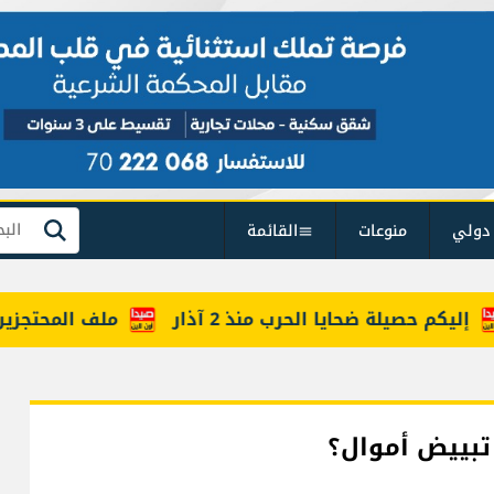
دولي
منوعات
القائمة
بحث
كم حصيلة ضحايا الحرب منذ 2 آذار
ملف المحتجزين حضر 
 تبييض أموال؟