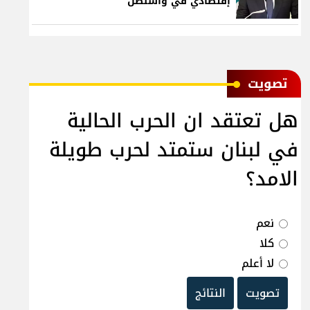
إقتصادي في واشنطن
ﺗﺼﻮﻳﺖ
هل تعتقد ان الحرب الحالية
في لبنان ستمتد لحرب طويلة
الامد؟
نعم
كلا
لا أعلم
تصويت
النتائج