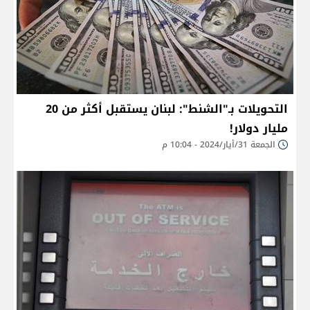
التحويلات بـ"الشنط": لبنان يستقبل أكثر من 20
مليار دولار!
الجمعة 31/أيار/2024 - 10:04 م