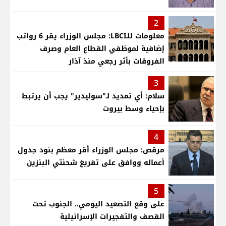
2
معلومات للـLBCI: مجلس الوزراء يقر 6 رواتب
إضافية لموظفي القطاع العام وصرف
الفروقات بأثر رجعي منذ آذار
3
سلام: أي تمديد لـ"سوليدير" يجب أن يرتبط
بإحياء وسط بيروت
4
مرقص: مجلس الوزراء أقر معظم بنود جدول
أعماله ووافق على تفريغ شحنتي البنزين
5
على وقع التصعيد اليومي.. الجنوب تحت
القصف والتفجيرات الإسرائيلية