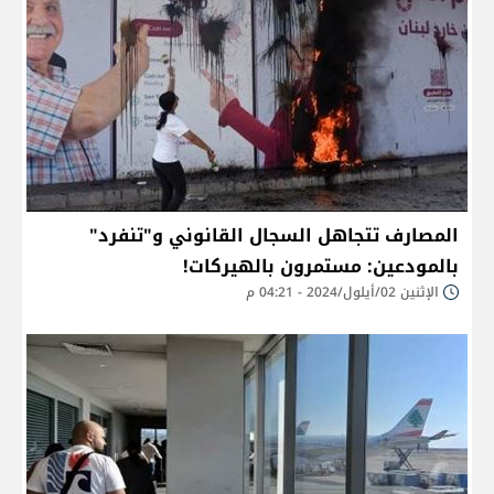
المصارف تتجاهل السجال القانوني و"تنفرد"
بالمودعين: مستمرون بالهيركات!
الإثنين 02/أيلول/2024 - 04:21 م