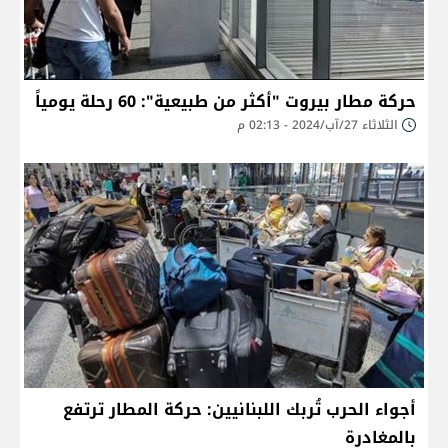
حركة مطار بيروت "أكثر من طبيعية": 60 رحلة يومياً
الثلاثاء 27/آب/2024 - 02:13 م
أجواء الحرب تُربك اللبنانيين: حركة المطار ترتفع
بالمغادرة