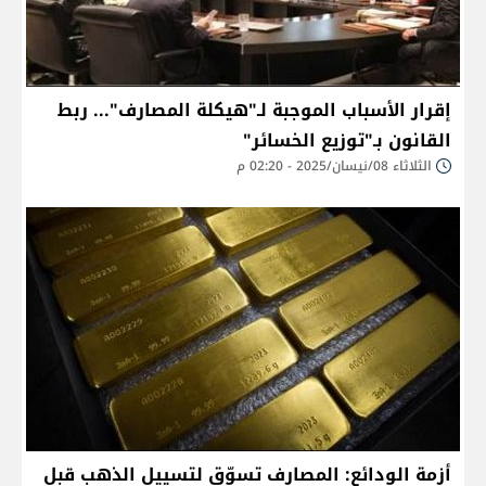
إقرار الأسباب الموجبة لـ"هيكلة المصارف"... ربط
القانون بـ"توزيع الخسائر"
الثلاثاء 08/نيسان/2025 - 02:20 م
أزمة الودائع: المصارف تسوّق لتسييل الذهب قبل