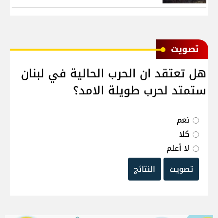
ﺗﺼﻮﻳﺖ
هل تعتقد ان الحرب الحالية في لبنان
ستمتد لحرب طويلة الامد؟
نعم
كلا
لا أعلم
تصويت
النتائج