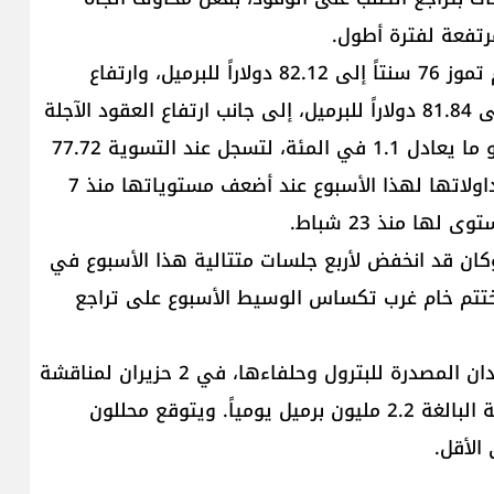
مرتفعة لفترة أطول.
وعلى الرغم من ارتفاع العقود الآجلة لخام برنت تسليم تموز 76 سنتاً إلى 82.12 دولاراً للبرميل، وارتفاع
العقود الآجلة تسليم آب الأكثر تداولاً بنحو 73 سنتاً إلى 81.84 دولاراً للبرميل، إلى جانب ارتفاع العقود الآجلة
لخام غرب تكساس الوسيط الأميركي بنحو 85 سنتا، أو ما يعادل 1.1 في المئة، لتسجل عند التسوية 77.72
دولاراً للبرميل غير أن العقود الآجلة لخام برنت أنهت تداولاتها لهذا الأسبوع عند أضعف مستوياتها منذ 7
ا منذ 23 شباط.
منخفضاً بمعدّل 2.1 في المئة. وكان قد انخفض لأربع جلسات متتالية هذا الأسبوع في
ختتم خام غرب تكساس الوسيط الأسبوع على تراجع
وتترقب الأسواق اجتماع أوبك+ التي تضم منظمة البلدان المصدرة للبترول وحلفاءها، في 2 حزيران لمناقشة
ما إذا كان سيتم تمديد تخفيضات إنتاج النفط الطوعية البالغة 2.2 مليون برميل يومياً. ويتوقع محللون
الأقل.