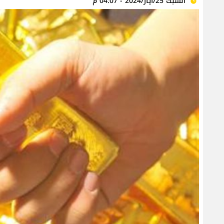
السبت 25/أيار/2024 - 04:07 م