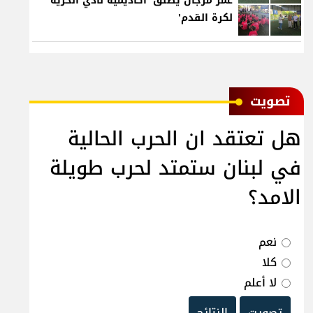
عمر مرجان يطلق 'أكاديمية نادي الحرية
لكرة القدم'
ﺗﺼﻮﻳﺖ
هل تعتقد ان الحرب الحالية
في لبنان ستمتد لحرب طويلة
الامد؟
نعم
كلا
لا أعلم
تصويت
النتائج