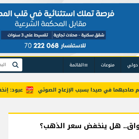
دولي
منوعات
القائمة
بحث
هما في صيدا بسبب الإزعاج الصوتي
عبود: إنخفاض حركة المسافرين عبر
سواق.. هل ينخفض سعر الذهب؟