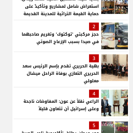
استعراض شامل لمشاريع وتأكيدٌ على
حماية القيمة التراثية للمدينة القديمة
2
حجز مركبتي 'توكتوك' وتغريم صاحبهما
في صيدا بسبب الإزعاج الصوتي
3
بهية الحريري تقدم بإسم الرئيس سعد
الحريري التعازي بوفاة الراحل ميشال
معلولي
4
الراعي نقلاً عن عون: المفاوضات ناجحة
وعلى إسرائيل أن تتعاون قليلاً
5