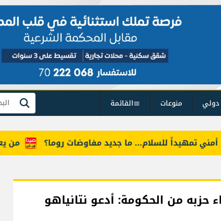
دولي
منوعات
القائمة
بحث
تمهيداً للسلام... ما جديد مفاوضات روما؟
من يعرف "أ
 حزبه من الحكومة: أدعو نتانياهو