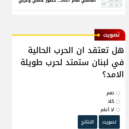
العالمي لعام 2027... حضور عالمي وعربي
ﺗﺼﻮﻳﺖ
هل تعتقد ان الحرب الحالية
في لبنان ستمتد لحرب طويلة
الامد؟
نعم
كلا
لا أعلم
تصويت
النتائج