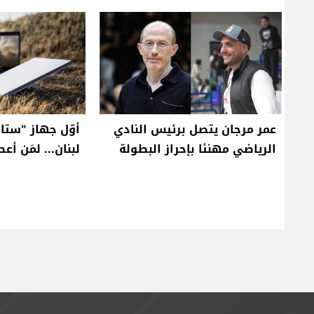
عمر مرجان يتصل برئيس النادي
أوّل جهاز "ستا
الرياضي مهنئا بإحراز البطولة
لبنان... لمَن أعط