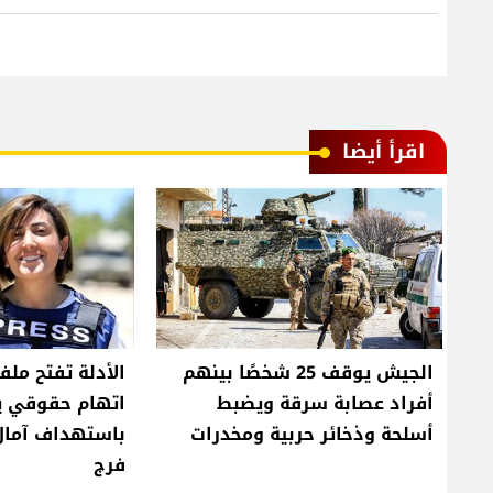
اقرأ أيضا
الجيش يوقف 25 شخصًا بينهم
الأدلة تفتح ملف
أفراد عصابة سرقة ويضبط
اتهام حقوقي ي
أسلحة وذخائر حربية ومخدرات
باستهداف آمال
فرج