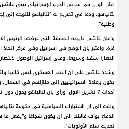
اعلن الوزير في مجلس الحرب الإسرائيلي بيني غانتس 
نتانياهو، ودعا في تصريح له "نتانياهو للتوجه إلى إ
وطنية".
واعلن غانتس تاييده الصفقة التي عرضها الرئيس الام
غزة. واعتبر بان الوضع في إسرائيل وفي مركز اتخاذ 
انتصارا سهلا وسريعا، وعلى إسرائيل الوصول لانتصار
وشدد غانتس على ان النصر العسكري ليس كافيا ولكن ي
يكون بإعادة الإسرائيليين إلى منازلهم في الشمال. 
أحداث 7 تشرين الاول. ورأى بان نتانياهو يحول دون تحقيق نصر حقيقي.
ولفت الى ان الاعتبارات السياسية في حكومة نتانياهو
الدفاع يوآف غالانت إلى أن يكون شجاعًا و"يفعل ما
تحديث سلم الأولويات".