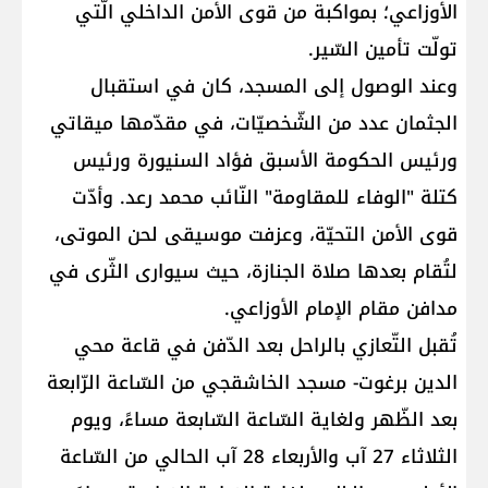
الأوزاعي؛ بمواكبة من قوى الأمن الداخلي الّتي
تولّت تأمين السّير.
وعند الوصول إلى المسجد، كان في استقبال
الجثمان عدد من الشّخصيّات، في مقدّمها ميقاتي
ورئيس الحكومة الأسبق فؤاد السنيورة ورئيس
كتلة "الوفاء للمقاومة" النّائب محمد رعد. وأدّت
قوى الأمن التحيّة، وعزفت موسيقى لحن الموتى،
لتُقام بعدها صلاة الجنازة، حيث سيوارى الثّرى في
مدافن مقام الإمام الأوزاعي.
تُقبل التّعازي بالراحل بعد الدّفن في قاعة محي
الدين برغوت- مسجد الخاشقجي من السّاعة الرّابعة
بعد الظّهر ولغاية السّاعة السّابعة مساءً، ويوم
الثلاثاء 27 آب والأربعاء 28 آب الحالي من السّاعة