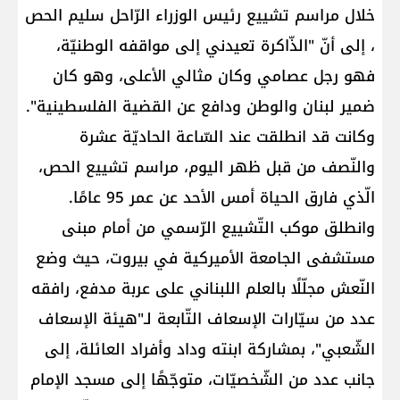
خلال مراسم تشييع رئيس الوزراء الرّاحل ​سليم الحص​
، إلى أنّ "الذّاكرة تعيدني إلى مواقفه الوطنيّة،
فهو رجل عصامي وكان مثالي الأعلى، وهو كان
ضمير لبنان والوطن ودافع عن القضية الفلسطينية".
وكانت قد انطلقت عند السّاعة الحاديّة عشرة
والنّصف من قبل ظهر اليوم، مراسم تشييع الحص،
الّذي فارق الحياة أمس الأحد عن عمر 95 عامًا.
وانطلق موكب التّشييع الرّسمي من أمام مبنى
مستشفى الجامعة الأميركية في بيروت، حيث وضع
النّعش مجلّلًا بالعلم اللبناني على عربة مدفع، رافقه
عدد من سيّارات الإسعاف التّابعة لـ"هيئة الإسعاف
الشّعبي"، بمشاركة ابنته وداد وأفراد العائلة، إلى
جانب عدد من الشّخصيّات، متوجّهًا إلى مسجد الإمام