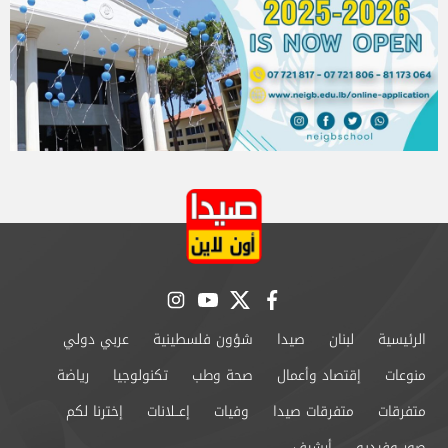
instagram
youtube
twitter
facebook
الرئيسية
لبنان
صيدا
شؤون فلسطينية
عربي دولي
منوعات
إقتصاد وأعمال
صحة وطب
تكنولوجيا
رياضة
متفرقات
متفرقات صيدا
وفيات
إعــلانات
إخترنا لكم
صور وفيديو
أرشيف