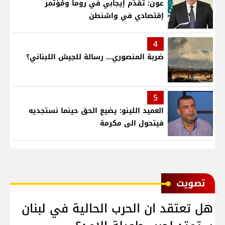
عون: تقدّم إيجابي في روما ومُؤتمر
إقتصادي في واشنطن
4
ضربة المنصوري... رسالة للجيش اللبناني؟
5
العميد اللينو: يضيع الحق حينما نستجديه
فيتحول الى مكرمة
ﺗﺼﻮﻳﺖ
هل تعتقد ان الحرب الحالية في لبنان