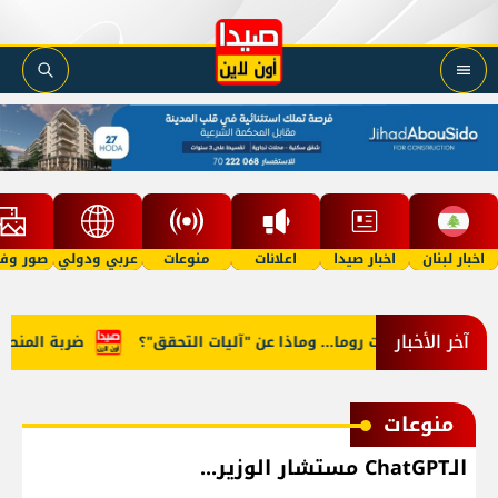
اخبار لبنان
اخبار صيدا
اعلانات
منوعات
عربي ودولي
صور وفي
آخر الأخبار
 في مفاوضات روما... وماذا عن "آليات التحقق"؟
ضربة المنصوري..
منوعات
الـChatGPT مستشار الوزير...