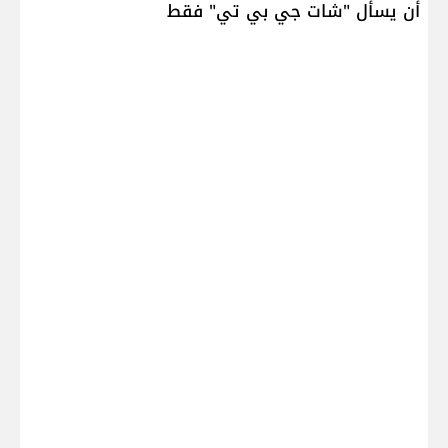
أن يسأل "شات جي بي تي" فقط