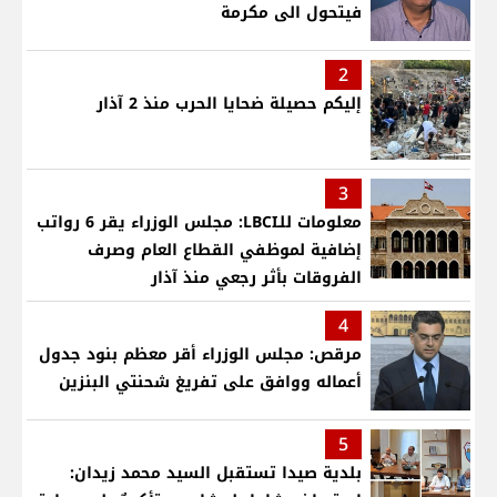
فيتحول الى مكرمة
2
إليكم حصيلة ضحايا الحرب منذ 2 آذار
3
معلومات للـLBCI: مجلس الوزراء يقر 6 رواتب
إضافية لموظفي القطاع العام وصرف
الفروقات بأثر رجعي منذ آذار
4
مرقص: مجلس الوزراء أقر معظم بنود جدول
أعماله ووافق على تفريغ شحنتي البنزين
5
بلدية صيدا تستقبل السيد محمد زيدان: