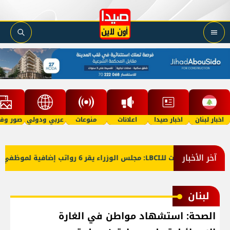
اخبار لبنان
اخبار صيدا
اعلانات
منوعات
عربي ودولي
صور وفي
آخر الأخبار
معلومات للـLBCI: مجلس الوزراء يقر 6 رواتب إضافية لموظفي القطاع العام وصرف الفروقات بأثر رجعي منذ آذار
لبنان
الصحة: استشهاد مواطن في الغارة