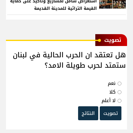
استعراض شامل لمشاريع وتأكيدٌ على حماية
القيمة التراثية للمدينة القديمة
ﺗﺼﻮﻳﺖ
هل تعتقد ان الحرب الحالية في لبنان
ستمتد لحرب طويلة الامد؟
نعم
كلا
لا أعلم
تصويت
النتائج