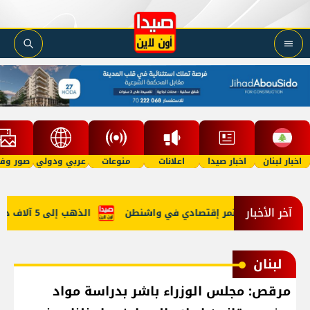
اخبار لبنان
اخبار صيدا
اعلانات
منوعات
عربي ودولي
صور وفي
آخر الأخبار
ي في روما ومُؤتمر إقتصادي في واشنطن
الذهب إلى 5 آلاف دولار في 2027؟
لبنان
مرقص: مجلس الوزراء باشر بدراسة مواد