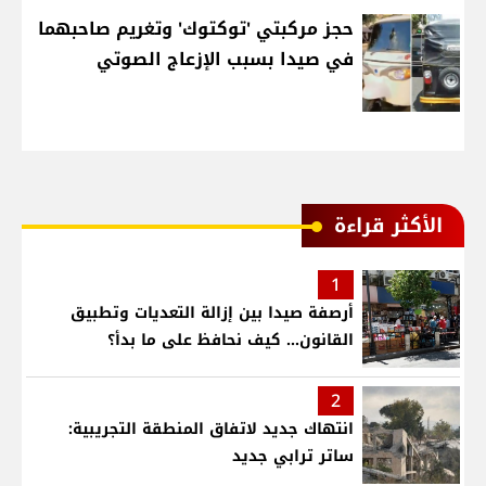
حجز مركبتي 'توكتوك' وتغريم صاحبهما
في صيدا بسبب الإزعاج الصوتي
الأكثر قراءة
1
أرصفة صيدا بين إزالة التعديات وتطبيق
القانون... كيف نحافظ على ما بدأ؟
2
انتهاك جديد لاتفاق المنطقة التجريبية:
ساتر ترابي جديد