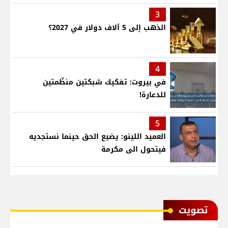
3
الذهب إلى 5 آلاف دولار في 2027؟
4
في بيروت: تفكيك شبكتين منظّمتين
للدعارة!
5
العميد اللينو: يضيع الحق حينما نستجديه
فيتحول الى مكرمة
ﺗﺼﻮﻳﺖ