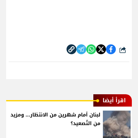
شارك
اقرأ أيضا
لبنان أمام شهرين من الانتظار... ومزيد
من التّصعيد؟