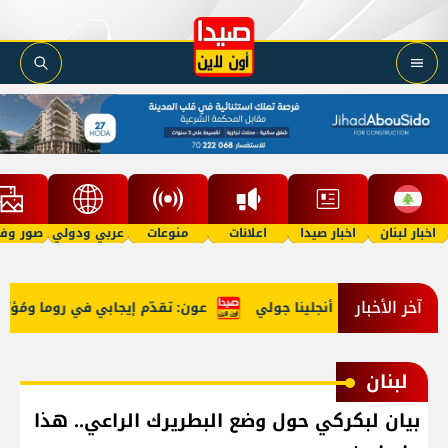
اخبار لبنان
اخبار صيدا
اعلانات
منوعات
عربي ودولي
صور وفي
آخر الأخبار
عّد معركته مع أنجلينا جولي
عون: تقدّم إيجابي في روما ومُؤتمر
لبنان
بيان لبكركي حول وضع البطريرك الراعي.. هذا