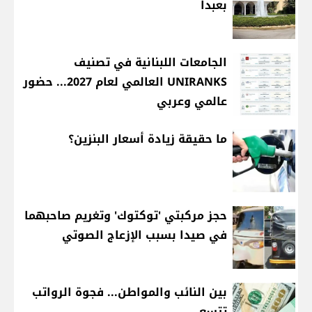
بعبدا
الجامعات اللبنانية في تصنيف
UNIRANKS العالمي لعام 2027... حضور
عالمي وعربي
ما حقيقة زيادة أسعار البنزين؟
حجز مركبتي 'توكتوك' وتغريم صاحبهما
في صيدا بسبب الإزعاج الصوتي
بين النائب والمواطن... فجوة الرواتب
تتسع