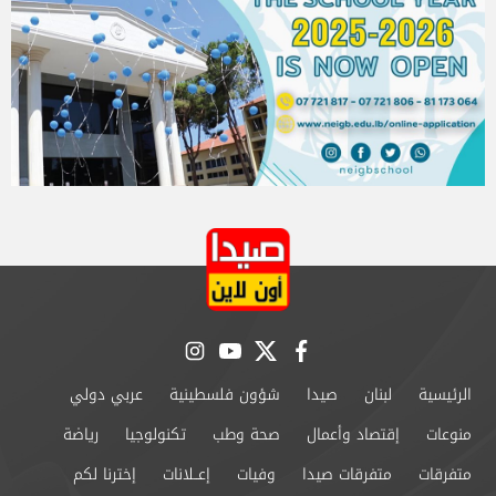
instagram
youtube
twitter
facebook
الرئيسية
لبنان
صيدا
شؤون فلسطينية
عربي دولي
منوعات
إقتصاد وأعمال
صحة وطب
تكنولوجيا
رياضة
متفرقات
متفرقات صيدا
وفيات
إعــلانات
إخترنا لكم