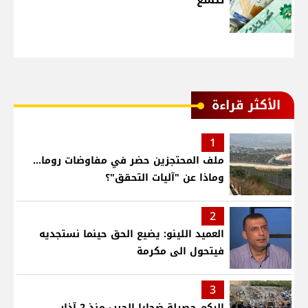
الأكثر قراءة
1
ملف المحتجزين حضر في مفاوضات روما...
وماذا عن "آليات التحقق"؟
2
العميد اللينو: يضيع الحق حينما نستجديه
فيتحول الى مكرمة
3
إليكم حصيلة ضحايا الحرب منذ 2 آذار