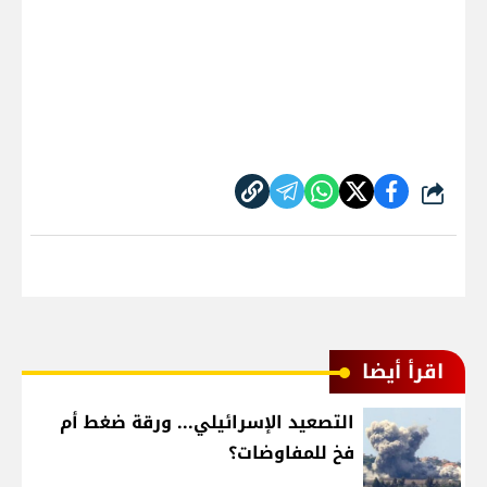
شارك
اقرأ أيضا
التصعيد الإسرائيلي... ورقة ضغط أم
فخ للمفاوضات؟