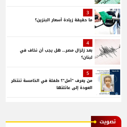
3
ما حقيقة زيادة أسعار البنزين؟
4
بعد زلزال مصر... هل يجب أن نخاف في
لبنان؟
5
من يعرف "أمل"؟ طفلة في الخامسة تنتظر
العودة إلى عائلتها
ﺗﺼﻮﻳﺖ