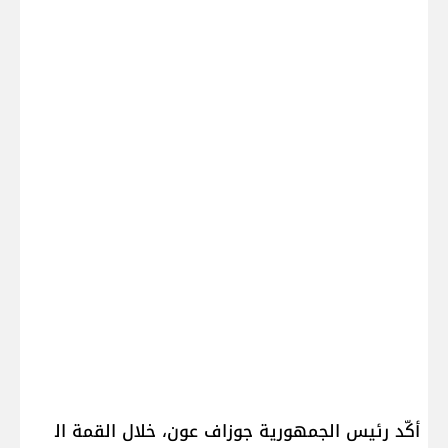
أكّد رئيس الجمهورية ​جوزاف عون​، خلال القمة ال​