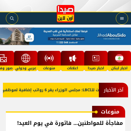
اخبار لبنان
اخبار صيدا
اعلانات
منوعات
عربي ودولي
صور وفي
آخر الأخبار
معلومات للـLBCI: مجلس الوزراء يقر 6 رواتب إضافية لموظفي القطاع العام وصرف الفروقات بأثر رجعي منذ آذار
منوعات
مفاجأة للمواطنين... فاتورة في يوم العيد!