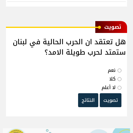
ﺗﺼﻮﻳﺖ
هل تعتقد ان الحرب الحالية في لبنان
ستمتد لحرب طويلة الامد؟
نعم
كلا
لا أعلم
تصويت
النتائج