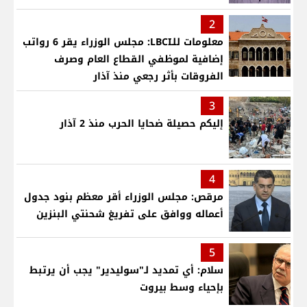
2
معلومات للـLBCI: مجلس الوزراء يقر 6 رواتب
إضافية لموظفي القطاع العام وصرف
الفروقات بأثر رجعي منذ آذار
3
إليكم حصيلة ضحايا الحرب منذ 2 آذار
4
مرقص: مجلس الوزراء أقر معظم بنود جدول
أعماله ووافق على تفريغ شحنتي البنزين
5
سلام: أي تمديد لـ"سوليدير" يجب أن يرتبط
بإحياء وسط بيروت