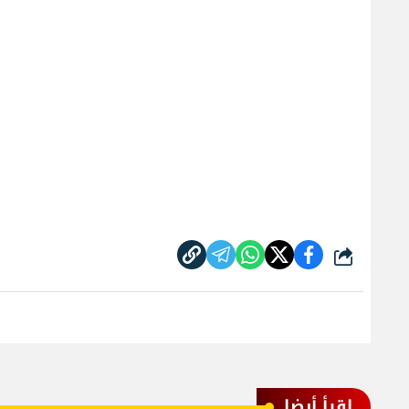
شارك
اقرأ أيضا