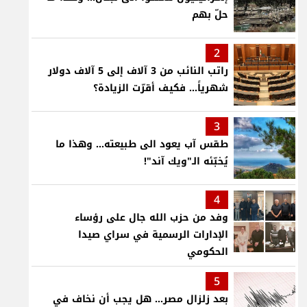
حلّ بهم
2
راتب النائب من 3 آلاف إلى 5 آلاف دولار
شهرياً... فكيف أقرّت الزيادة؟
3
طقس آب يعود الى طبيعته... وهذا ما
يُخبّئه الـ"ويك آند"!
4
وفد من حزب الله جال على رؤساء
الإدارات الرسمية في سراي صيدا
الحكومي
5
بعد زلزال مصر... هل يجب أن نخاف في