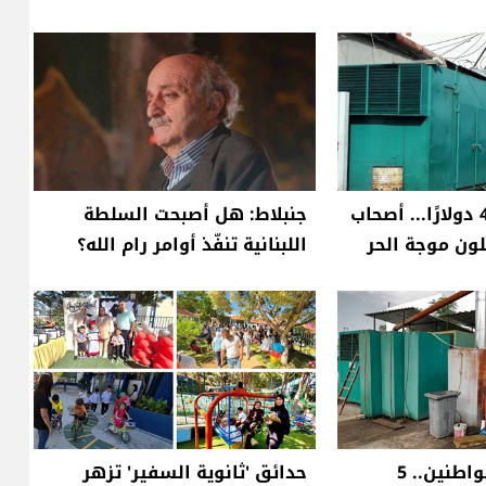
من 300 إلى 450 دولارًا... أصحاب
جنبلاط: هل أصبحت السلطة
ون موجة الحر
اللبنانية تنفّذ أوامر رام الله؟
بعد شكاوى المواطنين.. 5
حدائق 'ثانوية السفير' تزهر