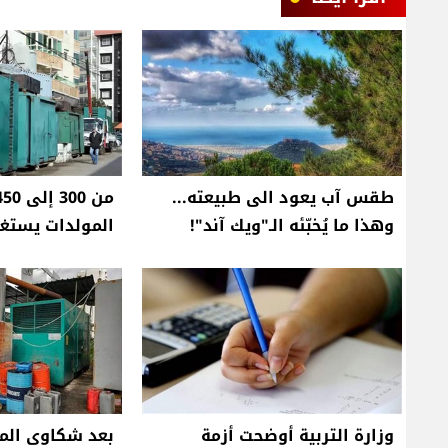
طقس آب يعود الى طبيعته...
وهذا ما يُخبّئه الـ"ويك آند"!
المولدات يستغل
وزارة التربية أوضحت أزمة