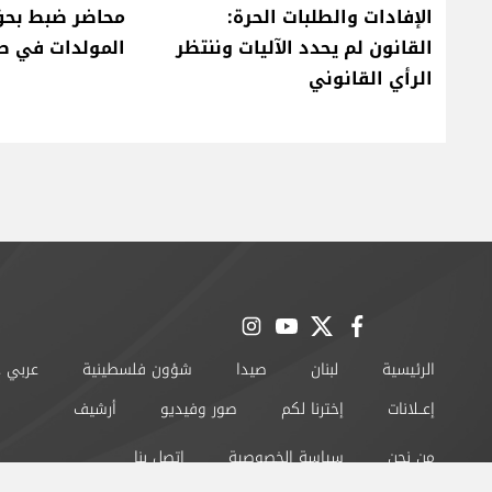
الإفادات والطلبات الحرة:
محاضر ضبط بحق
القانون لم يحدد الآليات وننتظر
المولدات في ص
الرأي القانوني
instagram
youtube
twitter
facebook
الرئيسية
لبنان
صيدا
شؤون فلسطينية
عربي 
إعــلانات
إخترنا لكم
صور وفيديو
أرشيف
من نحن
سياسة الخصوصية
اتصل بنا