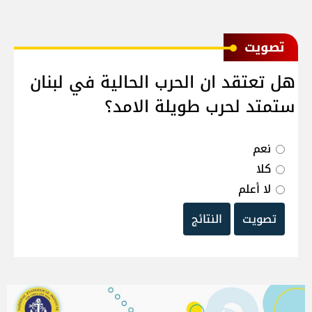
ﺗﺼﻮﻳﺖ
هل تعتقد ان الحرب الحالية في لبنان
ستمتد لحرب طويلة الامد؟
نعم
كلا
لا أعلم
تصويت
النتائج