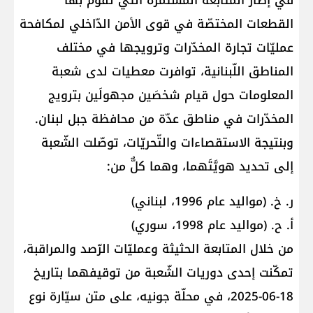
في إطار المتابعة المستمرّة التي تقوم بها
القطعات المختصّة في قوى الأمن الدّاخلي لمكافحة
عمليّات تجارة المخدّرات وترويجها في مختلف
المناطق اللّبنانية، توافرت معطيات لدى شعبة
المعلومات حول قيام شخصَين مجهولَين بترويج
المخدّرات في مناطق عدّة من محافظة جبل لبنان.
وبنتيجة الاستقصاءات والتّحريّات، توصّلت الشّعبة
إلى تحديد هويَّتَهما، وهما كلٌّ من:
ر. خ. (مواليد عام 1996، لبناني)
أ. ح. (مواليد عام 1998، سوري)
من خلال المتابعة الحثيثة وعمليّات الرّصد والمراقبة،
تمكّنت إحدى دوريات الشّعبة من توقيفهما بتاريخ
18-06-2025، في محلّة جونيه، على متن سيّارة نوع