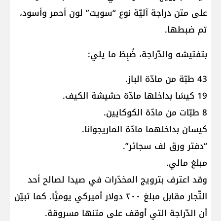
على متن دراجة آليّة نوع “سويت” لون أحمر وأسود،
تم ضبطها.
بتفتيشه والدّراجة، ضُبِطَ ما يلي:
43 طبّة من مادّة الباز.
19 كيسًا بداخلها مادّة حشيشة الكيف.
8 طبّات من مادّة الكوكايين.
كيسان بداخلهما مادّة الماريجوانا.
“دفتر ورق لف سجائر”.
مبلغ مالي.
وقد اعترف بترويج المخدّرات في صيدا لصالح أحد
التّجار مقابل مبلغ ۲۰۰ دولار أميركي يوميًّا. كما تبيّن
أن الدّراجة التي أوقف على متنها مسروقة.