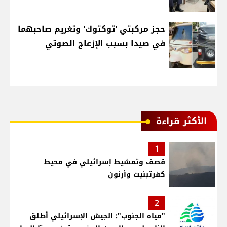
حجز مركبتي 'توكتوك' وتغريم صاحبهما
في صيدا بسبب الإزعاج الصوتي
الأكثر قراءة
1
قصف وتمشيط إسرائيلي في محيط
كفرتبنيت وأرنون
2
"مياه الجنوب": الجيش الإسرائيلي أطلق