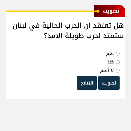
ﺗﺼﻮﻳﺖ
هل تعتقد ان الحرب الحالية في لبنان
ستمتد لحرب طويلة الامد؟
نعم
كلا
لا أعلم
تصويت
النتائج