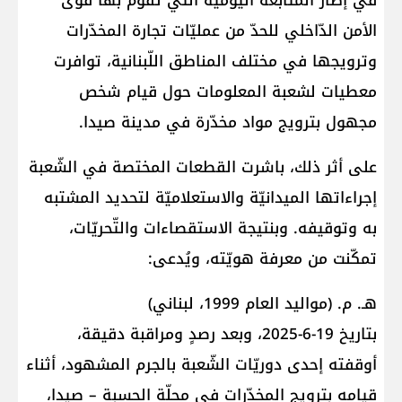
في إطار المتابعة اليوميّة التي تقوم بها قوى
الأمن الدّاخلي للحدّ من عمليّات تجارة المخدّرات
وترويجها في مختلف المناطق اللّبنانية، توافرت
معطيات لشعبة المعلومات حول قيام شخص
مجهول بترويج مواد مخدّرة في مدينة صيدا.
على أثر ذلك، باشرت القطعات المختصة في الشّعبة
إجراءاتها الميدانيّة والاستعلاميّة لتحديد المشتبه
به وتوقيفه. وبنتيجة الاستقصاءات والتّحريّات،
تمكّنت من معرفة هويّته، ويُدعى:
هـ. م. (مواليد العام 1999، لبناني)
بتاريخ 19-6-2025، وبعد رصدٍ ومراقبة دقيقة،
أوقفته إحدى دوريّات الشّعبة بالجرم المشهود، أثناء
قيامه بترويج المخدّرات في محلّة الحسبة – صيدا،