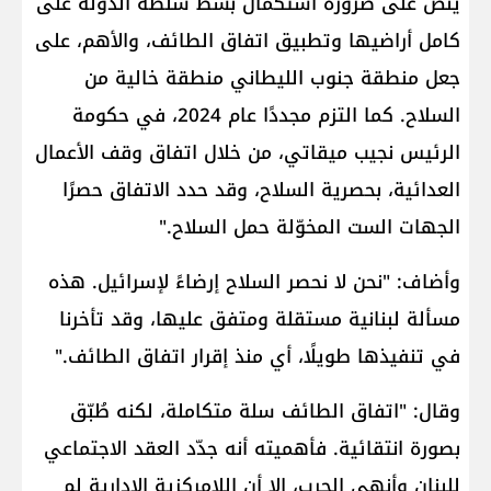
ينص على ضرورة استكمال بسط سلطة الدولة على
كامل أراضيها وتطبيق اتفاق الطائف، والأهم، على
جعل منطقة جنوب الليطاني منطقة خالية من
السلاح. كما التزم مجددًا عام 2024، في حكومة
الرئيس نجيب ميقاتي، من خلال اتفاق وقف الأعمال
العدائية، بحصرية السلاح، وقد حدد الاتفاق حصرًا
الجهات الست المخوّلة حمل السلاح."
وأضاف: "نحن لا نحصر السلاح إرضاءً لإسرائيل. هذه
مسألة لبنانية مستقلة ومتفق عليها، وقد تأخرنا
في تنفيذها طويلًا، أي منذ إقرار اتفاق الطائف."
وقال: "اتفاق الطائف سلة متكاملة، لكنه طُبّق
بصورة انتقائية. فأهميته أنه جدّد العقد الاجتماعي
للبنان وأنهى الحرب، إلا أن اللامركزية الإدارية لم