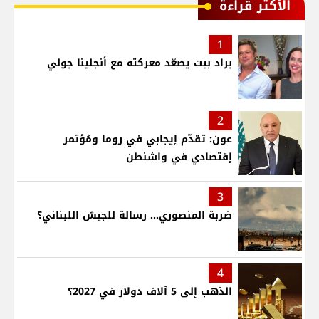
الأكثر قراءة
1
براد بيت يصعّد معركته مع أنجلينا جولي
2
عون: تقدّم إيجابي في روما ومُؤتمر
إقتصادي في واشنطن
3
ضربة المنصوري... رسالة للجيش اللبناني؟
4
الذهب إلى 5 آلاف دولار في 2027؟