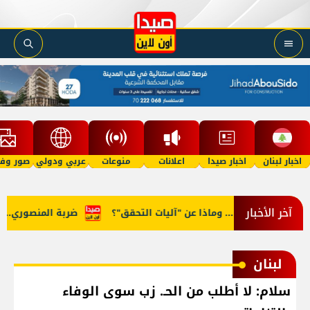
اخبار لبنان
اخبار صيدا
اعلانات
منوعات
عربي ودولي
صور وفي
آخر الأخبار
اوضات روما... وماذا عن "آليات التحقق"؟
ضربة المنصوري... رسال
لبنان
سلام: لا أطلب من الحـ. زب سوى الوفاء