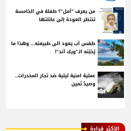
من يعرف "أمل"؟ طفلة في الخامسة
تنتظر العودة إلى عائلتها
طقس آب يعود الى طبيعته... وهذا ما
يُخبّئه الـ"ويك آند"!
عملية امنية ليلية ضد تجار المخدرات..
وصيدٌ ثمين
الأكثر قراءة