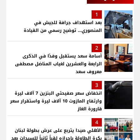
1
بعد استهداف جرافة للجيش في
المنصوري... توضيح رسمي من القيادة
2
أسامة سعد يستقبل وفدًا في الذكرى
الرابعة والعشرين لغياب المناضل مصطفى
معروف سعد
3
انخفاض سعر صفيحتي البنزين 7 آلاف ليرة
وارتفاع المازوت 10 آلاف ليرة واستقرار سعر
قارورة الغاز
4
الأهلي صيدا يتربع على عرش بطولة لبنان
بكرة الطاولة بإحرازه لقباً ثانٍياً للسيدات بعد