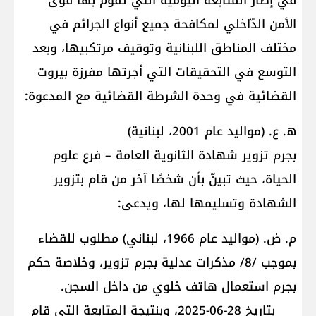
في إطار المتابعة اليوميّة التي تقوم بها قوى
الأمن الدّاخلي لمكافحة جميع أنواع الجرائم في
مختلف المناطق اللبنانية وتوقيف مرتكبيها، وبعد
التوسع في التحقيقات التي أجرتها مفرزة بيروت
القضائية في وحدة الشرطة القضائية مع المدعوة:
ه. ع. (مواليد عام 2001، لبنانية)
بجرم تزوير شهادة الثانوية العامة – فرع علوم
الحياة، حيث تبينّ بأن شخصًا آخر من قام بتزوير
الشهادة وتسليمها لها، ويدعى:
م. ض. (مواليد عام 1966، لبناني) مطلوب للقضاء
بموجب /8/ مذكرات عدلية بجرم تزوير، وخلاصة حكم
بجرم استعمال هاتف خلوي من داخل السجن.
بتاريخ 28-06-2025، وبنتيجة المتابعة التي قام