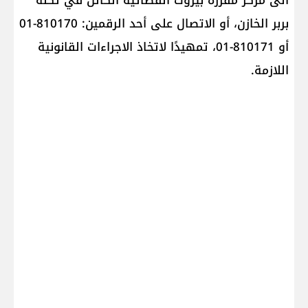
الى مركز مفرزة بيروت القضائية الكائن في ثكنة
بربر الخازن، أو الاتصال على أحد الرقمين: 810170-01
أو 810171-01، تمهيدًا لاتخاذ الاجراءات القانونية
اللازمة.