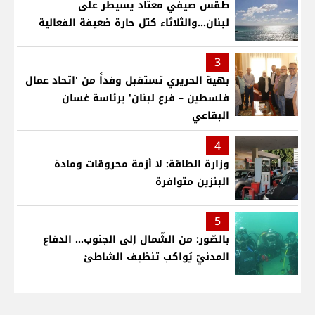
طقس صيفي معتاد يسيطر على
لبنان...والثلاثاء كتل حارة ضعيفة الفعالية
3
بهية الحريري تستقبل وفداً من 'اتحاد عمال
فلسطين – فرع لبنان' برئاسة غسان
البقاعي
4
وزارة الطاقة: لا أزمة محروقات ومادة
البنزين متوافرة
5
بالصّور: من الشّمال إلى الجنوب... الدفاع
المدنيّ يُواكب تنظيف الشاطئ