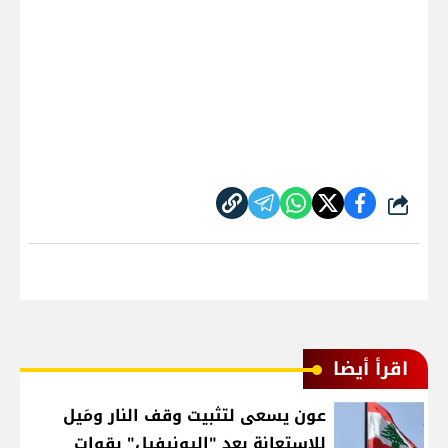
شارك
اقرأ أيضا
عون يسعى لتثبيت وقف النار ومَيل
للاستعانة بعد "اليونيفيل" بقوات