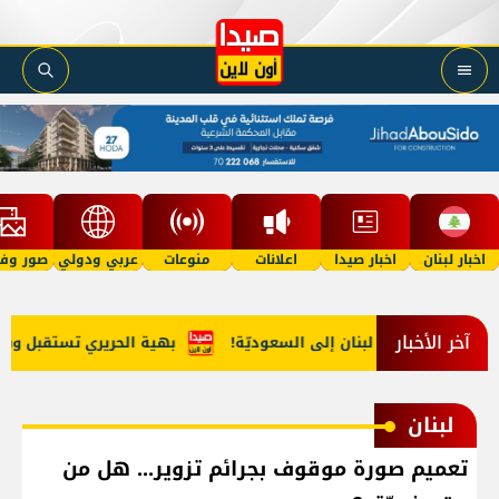
اخبار لبنان
اخبار صيدا
اعلانات
منوعات
عربي ودولي
صور وفي
آخر الأخبار
يب مخدّرات من لبنان إلى السعوديّة!
بهية الحريري تستقبل وفداً م
لبنان
تعميم صورة موقوف بجرائم تزوير... هل من