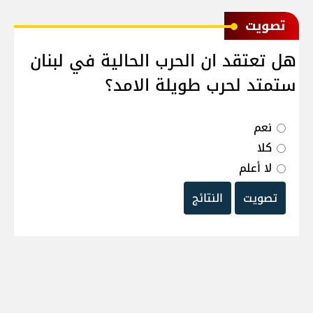
ﺗﺼﻮﻳﺖ
هل تعتقد ان الحرب الحالية في لبنان
ستمتد لحرب طويلة الامد؟
نعم
كلا
لا أعلم
تصويت
النتائج