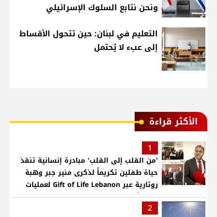
ونحن نتابع السلوك الإسرائيلي
التعليم في لبنان: حين تتحول الأقساط
إلى عبء لا يُحتمل
الأكثر قراءة
1
'من القلب إلى القلب' مبادرة إنسانية تنقذ
حياة طفلين تكريماً لذكرى منير جبر وهبة
روتارية عبر Gift of Life Lebanon لعمليات
قلب لأطفال في مستشفى حمود الجامعي
2