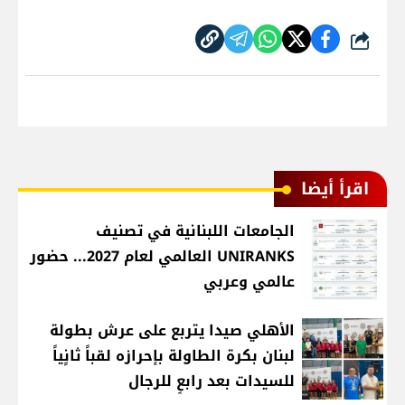
شارك
اقرأ أيضا
الجامعات اللبنانية في تصنيف
UNIRANKS العالمي لعام 2027... حضور
عالمي وعربي
الأهلي صيدا يتربع على عرش بطولة
لبنان بكرة الطاولة بإحرازه لقباً ثانٍياً
للسيدات بعد رابعٍ للرجال