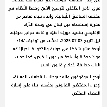
في إطار المتابعة اليوميّة التي تقوم بها قطعات
قوى الأمن الدّاخلي لترسيخ الأمن وحفظ النّظام في
مختلف المناطق اللّبنانية، وأثناء قيام عناصر من
مفرزة إستقصاء جبل لبنان في وحدة الدّرك
الإقليمي بتنفيذ دوريّة أمنيّة وإقامة حواجز ظرفيّة،
ليل تاريخ 03-07-2025، تمكّنت من توقيف /14/
أربعة عشر شخصًا في جونية والدّكوانة، لحيازتهم
موادَ مخدّرة وأسلحة من دون ترخيص، كما حجزت
آليات مخالفة لأحكام قانون السّير.
أودع الموقوفون والمضبوطات القطعات المعنيّة،
لإجراء المقتضى القانوني بحقّهم، بناءً على إشارة
القضاء المختص