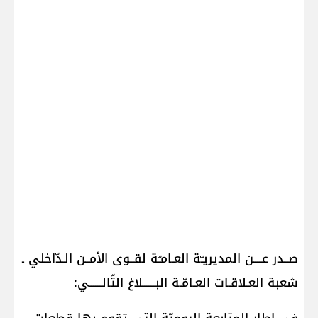
صــدر عــــن المديريـّة العـامـّة لقــوى الأمــن الـدّاخلي ـ
شعبة العـلاقـات العـامّـة البــــــلاغ التّالــــــي: