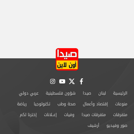
instagram
youtube
twitter
facebook
الرئيسية
لبنان
صيدا
شؤون فلسطينية
عربي دولي
منوعات
إقتصاد وأعمال
صحة وطب
تكنولوجيا
رياضة
متفرقات
متفرقات صيدا
وفيات
إعــلانات
إخترنا لكم
صور وفيديو
أرشيف