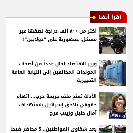
اقرأ أيضا
أكثر من ٨٠٠ ألف دراجة نصفها غير
مسجّل: جمهورية على "دولابَين"!
وزير الاقتصاد احال عدداً من أصحاب
المولدات المخالفين إلى النيابة العامة
التمييزية
الأدلة تفتح ملف جريمة حرب... اتهام
حقوقي يلاحق إسرائيل باستهداف
آمال خليل وزينب فرج
بعد شكاوى المواطنين.. 5 محاضر ضبط