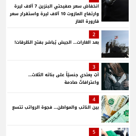
انخفاض سعر صفيحتي البنزين 7 آلاف ليرة
وارتفاع المازوت 10 آلاف ليرة واستقرار سعر
قارورة الغاز
2
بعد الغارات... الجيش يُباشر بفتح الطّرقات!
3
أبٌ يعتدي جنسيّاً على بناته الثلاث…
واعترافاتٌ صادمة
4
بين النائب والمواطن... فجوة الرواتب تتسع
5