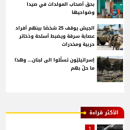
بحق أصحاب المولدات في صيدا
وضواحيها
الجيش يوقف 25 شخصًا بينهم أفراد
عصابة سرقة ويضبط أسلحة وذخائر
حربية ومخدرات
إسرائيليّون تسلّلوا الى لبنان... وهذا
ما حلّ بهم
الأكثر قراءة
1