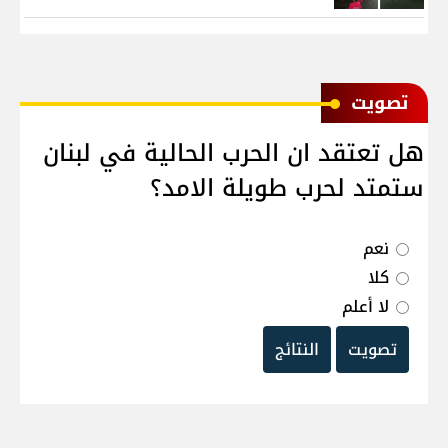
ﺗﺼﻮﻳﺖ
هل تعتقد ان الحرب الحالية في لبنان
ستمتد لحرب طويلة الامد؟
نعم
كلا
لا أعلم
تصويت
النتائج