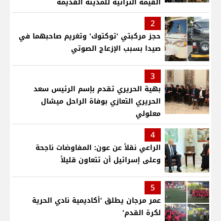
القيمة التراثية للمدينة القديمة
2
حجز مركبتي 'توكتوك' وتغريم صاحبهما في
صيدا بسبب الإزعاج الصوتي
3
بهية الحريري تقدم بإسم الرئيس سعد
الحريري التعازي بوفاة الراحل ميشال
معلولي
4
الراعي نقلاً عن عون: المفاوضات ناجحة
وعلى إسرائيل أن تتعاون قليلاً
5
عمر مرجان يطلق 'أكاديمية نادي الحرية
لكرة القدم'