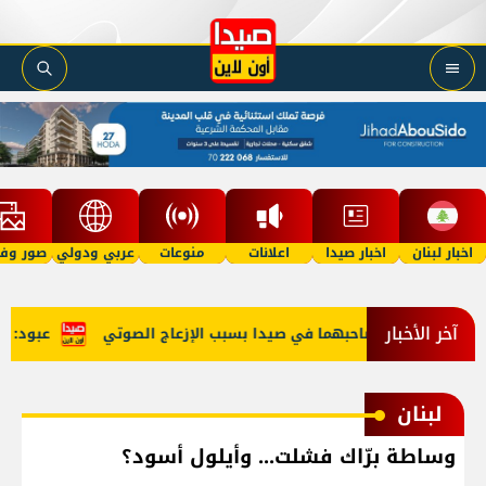
اخبار لبنان
اخبار صيدا
اعلانات
منوعات
عربي ودولي
صور وفي
آخر الأخبار
توك' وتغريم صاحبهما في صيدا بسبب الإزعاج الصوتي
عبود: إنخفاض حركة المس
لبنان
وساطة برّاك فشلت... وأيلول أسود؟