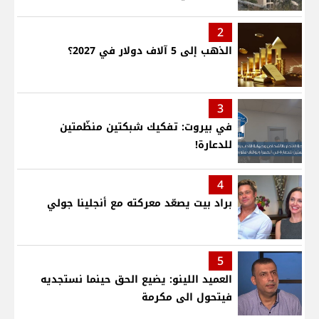
2
الذهب إلى 5 آلاف دولار في 2027؟
3
في بيروت: تفكيك شبكتين منظّمتين
للدعارة!
4
براد بيت يصعّد معركته مع أنجلينا جولي
5
العميد اللينو: يضيع الحق حينما نستجديه
فيتحول الى مكرمة