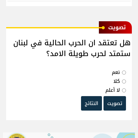
ﺗﺼﻮﻳﺖ
هل تعتقد ان الحرب الحالية في لبنان
ستمتد لحرب طويلة الامد؟
نعم
كلا
لا أعلم
تصويت
النتائج