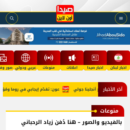
اخبار لبنان
اخبار صيدا
اعلانات
منوعات
عربي ودولي
صور وفي
آخر الأخبار
عّد معركته مع أنجلينا جولي
عون: تقدّم إيجابي في روما ومُؤتمر
منوعات
بالفيديو والصور – هنا دُفن زياد الرحباني