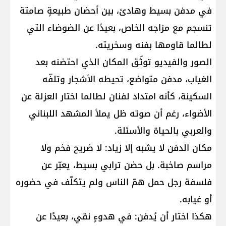
في مدفن بسيط وهادئ، بين أحضان طبيعةٍ صامتة
تنسجم مع مزاجه الخاص، بعيدًا عن الضوضاء التي
لطالما قاومها بفنه وسخريته.
الصور والفيديو توثّق المكان الذي احتضنه بعد
الغياب، مدفن متواضع، تحيطه الأشجار وتلفّه
السكينة، كأنه امتداد لفنان لطالما اختار العزلة عن
الأضواء، رغم أن صوته ظل يملأ المشهد اللبناني
والعربي بالحياة والأسئلة.
مكان الدفن لا يشبه إلا زياد: لا ضريح فخم ولا
مراسم صاخبة. بل حضن ترابي بسيط، يعبّر عن
فلسفة رجل حمل همّ الناس ولم يتكلّف في حضوره
أو غيابه.
هكذا اختار أن يُدفن: في هدوءٍ نقي، بعيدًا عن