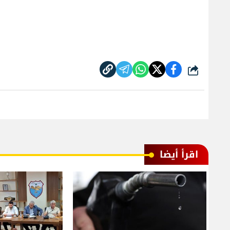
شارك
اقرأ أيضا