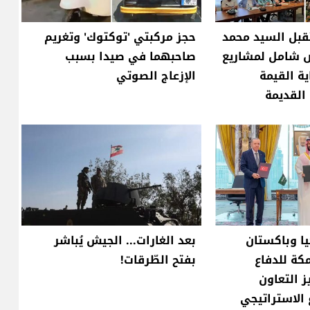
قبل السيد محمد
حجز مركبتي 'توكتوك' وتغريم
ض شامل لمشاريع
صاحبهما في صيدا بسبب
ية القيمة
الإزعاج الصوتي
 القديمة
ا وباكستان
بعد الغارات... الجيش يُباشر
كة للدفاع
بفتح الطّرقات!
 التعاون
 الاستراتيجي