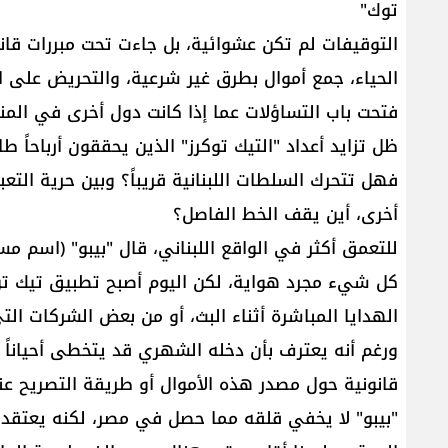
توك"
التوقيفات لم تكن عشوائية، بل جاءت تحت مبررات قانون
الحياء، جمع أموال بطرق غير شرعية، والتحريض على 
فتحت باب التساؤلات عما إذا كانت دول أخرى في المن
ظل تزايد أعداد "التيك توكرز" الذين يحققون أرباحاً ط
فهل تتحرك السلطات اللبنانية قريباً؟ وبين حرية الت
أخرى، أين يقف الخط الفاصل؟
للتعمق أكثر في الواقع اللبناني، قال "بيبو" (اسم مست
كل شيء مجرد هواية، لكن اليوم أصبح تطبيق تيك ت
الهدايا المباشرة أثناء البث، أو من بعض الشركات الت
قانونية حول مصدر هذه الأموال أو طريقة التصريح عن
"بيبو" لا يخفي قلقه مما حصل في مصر، لكنه يعتقد أن