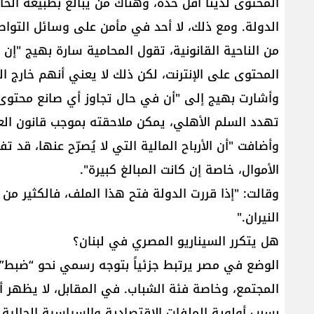
المحتوى لدينا أقل حدة، وهناك من يبالغ بطبيعة الح
الدولة. ومع ذلك، لا أحد في مأمن على وسائل التواص
من الناحية القانونية، تقول المحامية سارة بهيج "إن ل
المحتوى على الإنترنت، لكن ذلك لا يعني أنهم خارج ال
وأشارت بهيج إلى "أن في حال تجاوز أي صانع محتوى ا
تهدد السلم الأهلي، يمكن ملاحقته بموجب قانون العقوب
وأضافت "أن الأرباح المالية التي لا يُصرّح عنها، قد 
الأموال، خاصة إن كانت المبالغ كبيرة".
وقالت: "إذا قررت الدولة فتح هذا الملف، فالكثي
النيران."
هل يتكرر السيناريو المصري في لبنان؟
الوضع في مصر يرتبط جزئياً بتوجه رسمي نحو “ضبط”
المجتمع، وخاصة فئة الشباب. في المقابل، لا يظهر أن 
بسبب أولوية الملفات الاقتصادية والسياسية الحالية.