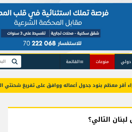
دولي
منوعات
القائمة
بحث
معظم بنود جدول أعماله ووافق على تفريغ شحنتي البنزين
لبنان التالي؟