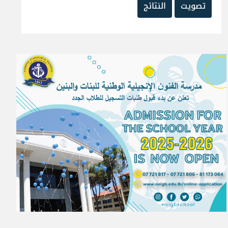
تصويت
النتائج