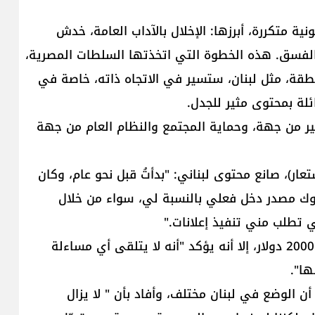
ية متكررة، أبرزها: الإخلال بالآداب العامة، خدش
الفسق. هذه الخطوة التي اتخذتها السلطات المصرية،
طقة، مثل لبنان، ستسير في الاتجاه ذاته، خاصة في
ائلة بمحتوى مثير للجدل.
عبير من جهة، وحماية المجتمع والنظام العام من جهة
عار)، صانع محتوى لبناني: "بدأتُ قبل نحو عام، وكان
وك مصدر دخل فعلي بالنسبة لي، سواء من خلال
ي تطلب مني تنفيذ إعلانات."
ورغم أنه يعترف بأن دخله الشهري قد يتخطى أحياناً 2000 دولار، إلا أنه يؤكد "أنه لا يتلقى أي مساءلة
ها".
 الوضع في لبنان مختلف، وأفاد بأن " لا يزال