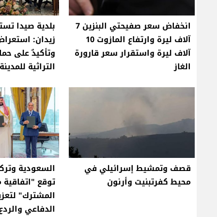
انخفاض سعر صفيحتي البنزين 7
بلدية صيدا تست
آلاف ليرة وارتفاع المازوت 10
زيدان: استعرا
آلاف ليرة واستقرار سعر قارورة
وتأكيدٌ على حما
الغاز
التراثية للمدينة
قصف وتمشيط إسرائيلي في
السعودية وتركي
محيط كفرتبنيت وأرنون
توقع "اتفاقية م
المشترك" لتعزيز
الدفاعي والردع