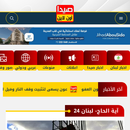
اخبار لبنان
اخبار صيدا
اعلانات
منوعات
عربي ودولي
صور وفي
آخر الأخبار
إقرار قانون العفو
عون يسعى لتثبيت وقف النار ومَيل للاستعانة ب
آية الحاج- لبنان 24