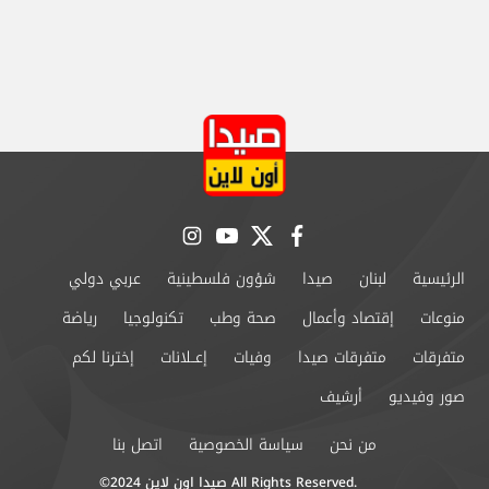
instagram
youtube
twitter
facebook
الرئيسية
لبنان
صيدا
شؤون فلسطينية
عربي دولي
منوعات
إقتصاد وأعمال
صحة وطب
تكنولوجيا
رياضة
متفرقات
متفرقات صيدا
وفيات
إعــلانات
إخترنا لكم
صور وفيديو
أرشيف
من نحن
سياسة الخصوصية
اتصل بنا
©2024 صيدا اون لاين All Rights Reserved.