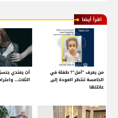
اقرأ أيضا
من يعرف "أمل"؟ طفلة في
أبٌ يعتدي جنسيّا
الخامسة تنتظر العودة إلى
الثلاث… واعتراف
عائلتها