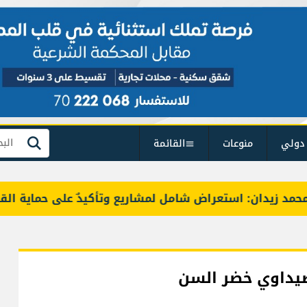
دولي
منوعات
القائمة
بحث
دان: استعراض شامل لمشاريع وتأكيدٌ على حماية القيمة التر
صيداوي خضر السن