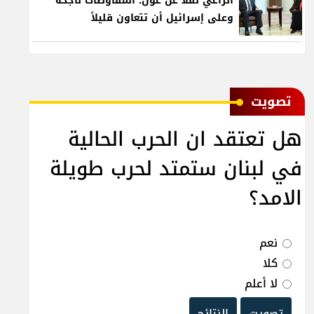
الراعي نقلاً عن عون: المفاوضات ناجحة
وعلى إسرائيل أن تتعاون قليلاً
ﺗﺼﻮﻳﺖ
هل تعتقد ان الحرب الحالية
في لبنان ستمتد لحرب طويلة
الامد؟
نعم
كلا
لا أعلم
تصويت
النتائج