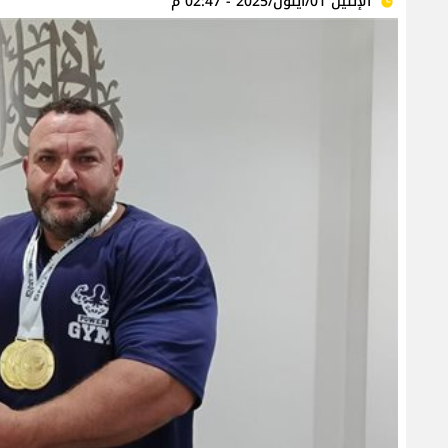
الإثنين 01/أيلول/2025 - 02:47 م