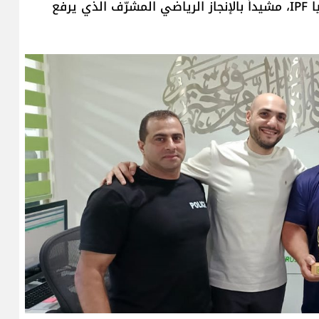
حيث هنأه على إحراز المركز الأول في بطولة غرب آسيا IPF، مشيداً بالإنجاز الرياضي المشرّف الذي يرفع