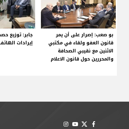
بو صعب: إصرار على أن يمر
جابر: توزيع حص
قانون العفو ولقاء في مكتبي
إيرادات الهاتف ا
الاثنين مع نقيبي الصحافة
والمحررين حول قانون الاعلام
instagram
youtube
twitter
facebook