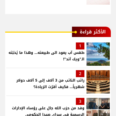
الأكثر قراءة
1
طقس آب يعود الى طبيعته... وهذا ما يُخبّئه
الـ"ويك آند"!
2
راتب النائب من 3 آلاف إلى 5 آلاف دولار
شهرياً... فكيف أقرّت الزيادة؟
3
وفد من حزب الله جال على رؤساء الإدارات
الرسمية في سراي صيدا الحكومي