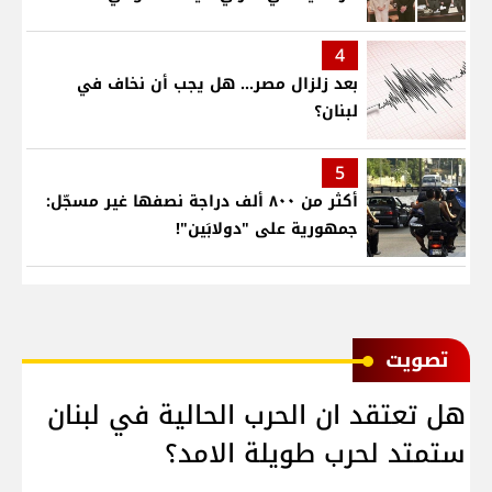
4
بعد زلزال مصر... هل يجب أن نخاف في
لبنان؟
5
أكثر من ٨٠٠ ألف دراجة نصفها غير مسجّل:
جمهورية على "دولابَين"!
ﺗﺼﻮﻳﺖ
هل تعتقد ان الحرب الحالية في لبنان
ستمتد لحرب طويلة الامد؟