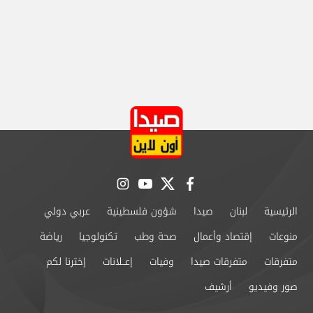
instagram
youtube
twitter
facebook
الرئيسية
لبنان
صيدا
شؤون فلسطينية
عربي دولي
منوعات
إقتصاد وأعمال
صحة وطب
تكنولوجيا
رياضة
متفرقات
متفرقات صيدا
وفيات
إعــلانات
إخترنا لكم
صور وفيديو
أرشيف