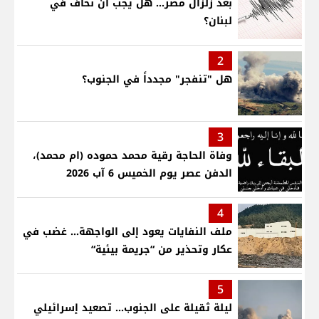
بعد زلزال مصر... هل يجب أن نخاف في
لبنان؟
2
هل "تنفجر" مجدداً في الجنوب؟
3
وفاة الحاجة رقية محمد حموده (ام محمد)،
الدفن عصر يوم الخميس 6 آب 2026
4
ملف النفايات يعود إلى الواجهة… غضب في
عكار وتحذير من “جريمة بيئية“
5
ليلة ثقيلة على الجنوب... تصعيد إسرائيلي