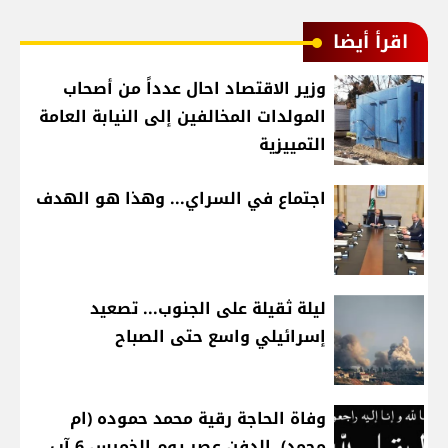
اقرأ أيضا
وزير الاقتصاد احال عدداً من أصحاب
المولدات المخالفين إلى النيابة العامة
التمييزية
اجتماع في السراي... وهذا هو الهدف
ليلة ثقيلة على الجنوب... تصعيد
إسرائيلي واسع حتى الصباح
وفاة الحاجة رقية محمد حموده (ام
محمد)، الدفن عصر يوم الخميس 6 آب