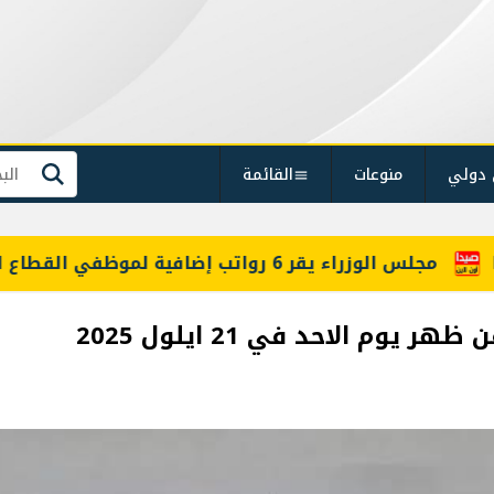
 دولي
منوعات
القائمة
بحث
معلومات للـLBCI: مجلس الوزراء يقر 6 رواتب إضافية لموظفي القطاع العام وصرف الفروقات بأثر رجعي منذ آذار
م الاحد في 21 ايلول 2025