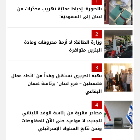
1
بالصورة: إحباط عمليّة تهريب مخدّرات من
لبنان إلى السعوديّة!
2
وزارة الطاقة: لا أزمة محروقات ومادة
البنزين متوافرة
3
بهية الحريري تستقبل وفداً من 'اتحاد عمال
فلسطين – فرع لبنان' برئاسة غسان
البقاعي
4
مصادر مقربة من رئاسة الوفد اللبناني
للجديد: لا مواعيد حتى الآن للمفاوضات
ونحن نتابع السلوك الإسرائيلي