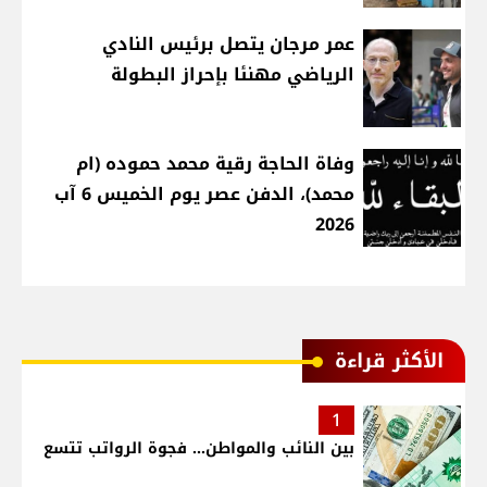
عمر مرجان يتصل برئيس النادي
الرياضي مهنئا بإحراز البطولة
وفاة الحاجة رقية محمد حموده (ام
محمد)، الدفن عصر يوم الخميس 6 آب
2026
الأكثر قراءة
1
بين النائب والمواطن... فجوة الرواتب تتسع