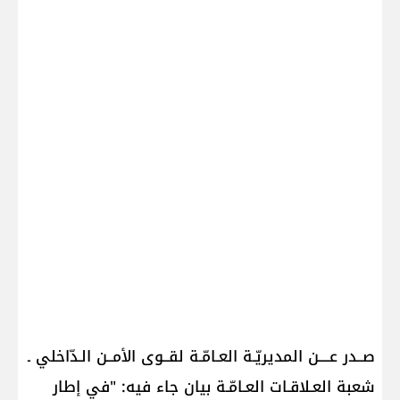
صــدر عــــن المديريّـة العـامّـة لقــوى الأمــن الـدّاخلي ـ
شعبة العـلاقـات العـامّـة بيان جاء فيه: "في إطار