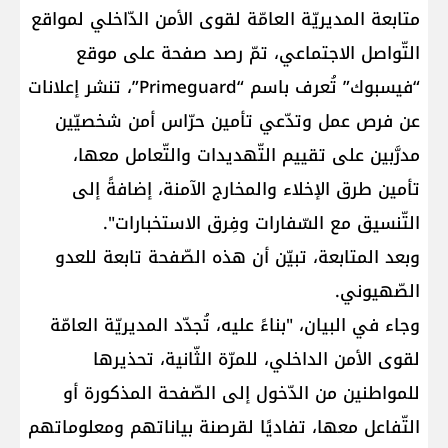
متابعة المديريّة العامّة لقوى الأمن الدّاخلي لمواقع
التّواصل الاجتماعي، تمّ رصد صفحة على موقع
“فيسبوك” تُعرف باسم “Primeguard”، تنشر إعلانات
عن فرص عمل وتدّعي تأمين حرّاس أمن شخصيّين
مدرَّبين على تقييم التّهديدات والتّعامل معها،
تأمين طرق الإخلاء والمخارج الآمنة، إضافةً إلى
التّنسيق مع السّفارات وفِرق الاستخبارات".
وبعد المتابعة، تبيّن أن هذه الصّفحة تابعة للعدو
الصّهيوني.
وجاء في البيان، "بناءً عليه، تُجدّد المديريّة العامّة
لقوى الأمن الداخلي، للمرّة الثّانية، تحذيرها
للمواطنين من الدّخول إلى الصّفحة المذكورة أو
التّفاعل معها، تفاديًا لقرصنة بياناتهم ومعلوماتهم