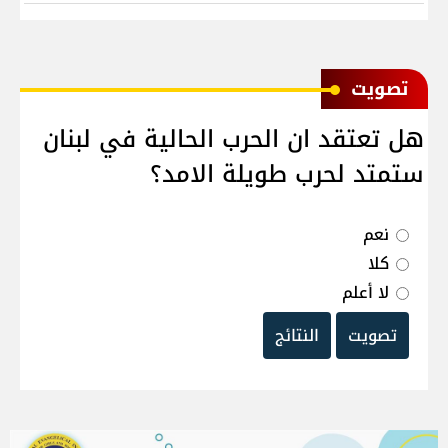
ﺗﺼﻮﻳﺖ
هل تعتقد ان الحرب الحالية في لبنان
ستمتد لحرب طويلة الامد؟
نعم
كلا
لا أعلم
تصويت
النتائج