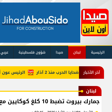
الرئيسية
لبنان
صيدا
شؤون فلسطينية
عربي 
ليكم حصيلة ضحايا الحرب منذ 2 آذار
الرئيس عون أعاد أ
آخر الأخبار
لبنان
جمارك بيروت تضبط 10 كلغ كوكايين مع مسافرة قادمة من أديس أبابا