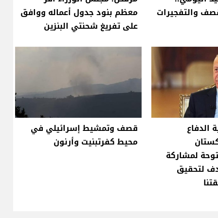
قصف والتفجيرات
معظم بنود جدول أعماله ووافق
على تفريغ شحنتي البنزين
ة الدفاع
قصف وتمشيط إسرائيلي في
كستان
محيط كفرتبنيت وأرنون
وحة لمشاركة
دف لتحقيق
تنا