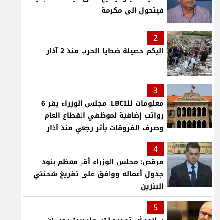
فيتحول الى مكرمة
2
إليكم حصيلة ضحايا الحرب منذ 2 آذار
3
معلومات للـLBCI: مجلس الوزراء يقر 6
رواتب إضافية لموظفي القطاع العام
وصرف الفروقات بأثر رجعي منذ آذار
4
مرقص: مجلس الوزراء أقر معظم بنود
جدول أعماله ووافق على تفريغ شحنتي
البنزين
5