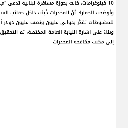
10 كيلوغرامات، كانت بحوزة مسافرة لبنانية تدعى "م. ب." قادمة من أديس أبابا.
وأوضحت الجمارك أنّ المخدرات خُبئت داخل حقائب الس
للمضبوطات تقدَّر بحوالي مليون ونصف مليون دولار أ
وبناءً على إشارة النيابة العامة المختصة، تم التح
إلى مكتب مكافحة المخدرات