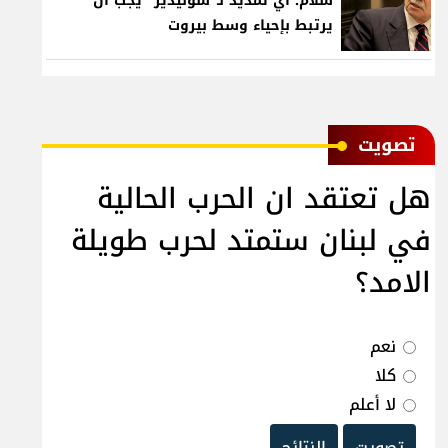
سلام: أي تمديد لـ"سوليدير" يجب أن
يرتبط بإحياء وسط بيروت
ﺗﺼﻮﻳﺖ
هل تعتقد ان الحرب الحالية
في لبنان ستمتد لحرب طويلة
الامد؟
نعم
كلا
لا أعلم
تصويت
النتائج