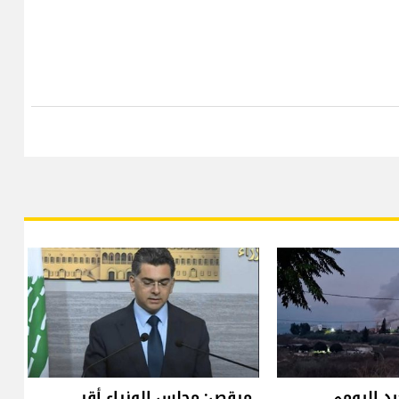
د اليومي..
مرقص: مجلس الوزراء أقر