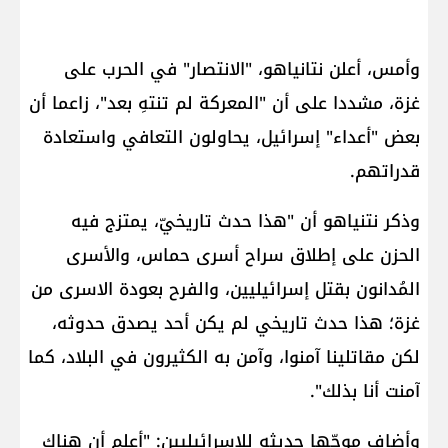
وأمس، أعلن نتانياهو، "الانتصار" في الحرب على
غزة، مشددا على أن "المعركة لم تنتهِ بعد"، زاعما أن
بعض "أعداء" إسرائيل، يحاولون التعافي واستعادة
قدراتهم.
وذكر نتنياهو أن "هذا حدث تاريخيّ، يمتزج فيه
الحزن على إطلاق سراح أسرى حماس، والأسرى
المُدانون بقتل إسرائيليين، والفرح بعودة الاسرى من
غزة؛ هذا حدث تاريخي لم يكن أحد يصدق حدوثه،
لكن مقاتلينا آمنوا، وآمن به الكثيرون في البلاد، كما
آمنت أنا بذلك".
وأضاف موجِّها حديثه للإسرائيليين: "أعلم أن هناك