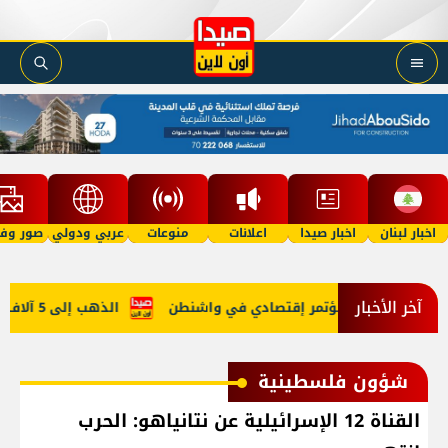
اخبار لبنان
اخبار صيدا
اعلانات
منوعات
عربي ودولي
صور وفي
آخر الأخبار
ابي في روما ومُؤتمر إقتصادي في واشنطن
الذهب إلى 5 آلاف دولار في 2027؟
شؤون فلسطينية
القناة 12 الإسرائيلية عن نتانياهو: الحرب