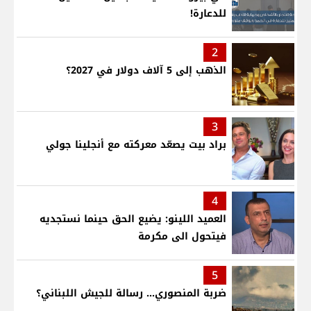
للدعارة!
2
الذهب إلى 5 آلاف دولار في 2027؟
3
براد بيت يصعّد معركته مع أنجلينا جولي
4
العميد اللينو: يضيع الحق حينما نستجديه
فيتحول الى مكرمة
5
ضربة المنصوري... رسالة للجيش اللبناني؟