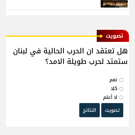
ﺗﺼﻮﻳﺖ
هل تعتقد ان الحرب الحالية في لبنان
ستمتد لحرب طويلة الامد؟
نعم
كلا
لا أعلم
تصويت
النتائج