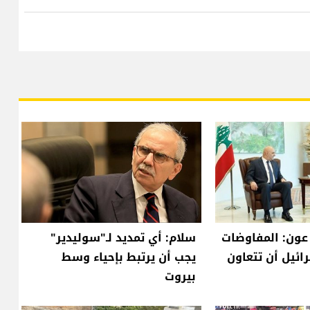
 عون: المفاوضات
سلام: أي تمديد لـ"سوليدير"
ائيل أن تتعاون
يجب أن يرتبط بإحياء وسط
بيروت