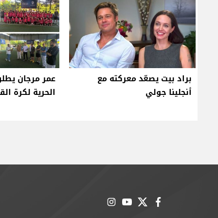
براد بيت يصعّد معركته مع
عمر مرجان يطلق
أنجلينا جولي
الحرية لكرة الق
instagram
youtube
twitter
facebook