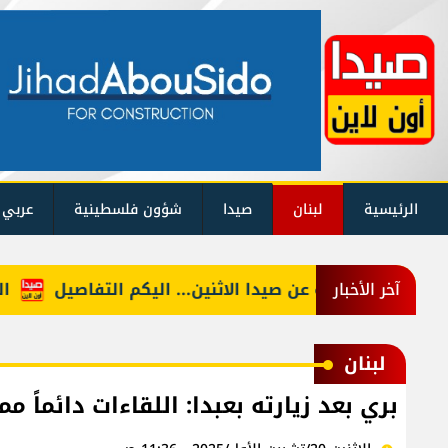
الرئيسية
لبنان
صيدا
شؤون فلسطينية
عربي 
وقف التغذية عن صيدا الاثنين... اليكم التفاصيل
الحجار
آخر الأخبار
لبنان
بري بعد زيارته بعبدا: اللقاءات دائماً 