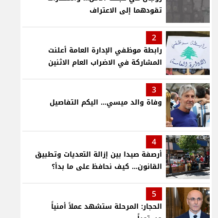
تقودهما إلى الاعتراف
2
رابطة موظفي الإدارة العامة أعلنت
المشاركة في الاضراب العام الاثنين
3
وفاة والد ميسي... اليكم التفاصيل
4
أرصفة صيدا بين إزالة التعديات وتطبيق
القانون... كيف نحافظ على ما بدأ؟
5
الحجار: المرحلة ستشهد عملاً أمنياً