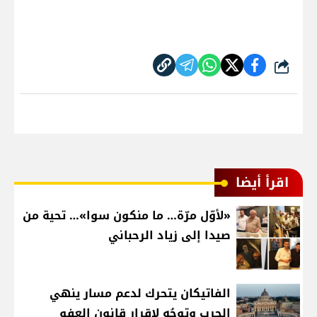
شارك
اقرأ أيضا
«لأوّل مرّة… ما منكون سوا»… تحية من
صيدا إلى زياد الرحباني
الفاتيكان يتحرك لدعم مسار ينهي
الحرب وتوجُه لإقرار قانون العفو