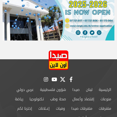
instagram
youtube
twitter
facebook
الرئيسية
لبنان
صيدا
شؤون فلسطينية
عربي دولي
منوعات
إقتصاد وأعمال
صحة وطب
تكنولوجيا
رياضة
متفرقات
متفرقات صيدا
وفيات
إعــلانات
إخترنا لكم