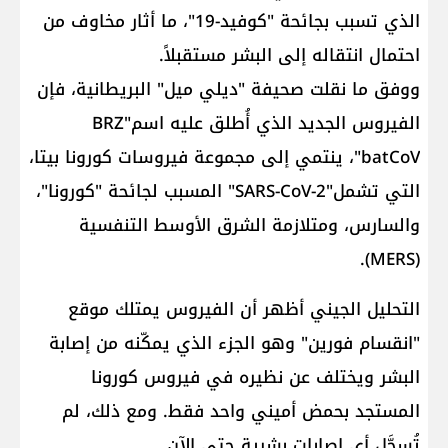
الذي تسبب بجائحة "كوفيد-19"، ما أثار مخاوف من
احتمال انتقاله إلى البشر مستقبلاً.
ووفق ما نقلت صحيفة "ديلي ميل" البريطانية، فإن
الفيروس الجديد الذي أُطلق عليه اسم"BRZ
batCoV"، ينتمي إلى مجموعة فيروسات كورونا بيتا،
التي تشمل"SARS-CoV-2" المسبب لجائحة "كورونا"،
والسارس، ومتلازمة الشرق الأوسط التنفسية
(MERS).
التحليل الجيني أظهر أن الفيروس يمتلك موقع
"انقسام فورين" وهو الجزء الذي يمكّنه من إصابة
البشر ويختلف عن نظيره في فيروس كورونا
المستجد بحمض أميني واحد فقط. ومع ذلك، لم
تُسجَّل أي إصابات بشرية حتى الآن.