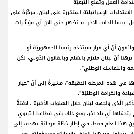
دامة العمل وتمنع التبعيّة
عتداءات الإسرائيليّة المتكررة على لبنان، مركّزةً على
مل، بينما الجانب الآخر لم يُظهر حتى الآن أي مؤشّرات
ثقون أنّ أي قرار سيتخذه رئيسا الجمهوريّة أو
نا أنّ لبنان ملتزم بالسّلم وبالقانون الدّولي، لكن
حكمة والتماسك الوطني".
ا في هذه المرحلة الدقيقة"، مشيرةً إلى أنّ "خيار
ّيادة والكرامة الوطنيّة".
كبر الّذي واجهه لبنان خلال السّنوات الأخيرة"، لافتةً
لم يتحمّلها أي بلد آخر، ومع ذلك بقي قطاعنا التربوي
ريّين هذا العام فقط، في إطار خطّة مرحليّة تهدف إلى
بنان يتعامل مع هذا الملف بإنسانيّة ومسؤوليّة، مع