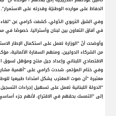
الحفاظ على موارده الوطنيّة وقدرته على الاستمرار".
وفي الشق التربوي الدّولي، كشفت كرامي عن "لقاء سي
في آفاق التعاون بين لبنان وأستراليا، خصوصًا في مج
وأوضحت أنّ "الوزارة تعمل على استكمال الإطار الاست
من الشركاء الدوليين، ومنهم السفارة الألمانية، م
الاقتصادي اللبناني وإعداد جيل منتج ومؤهل لسوق ال
وفي ختام المؤتمر، شددت كرامي على "أهمية مشاركة اللب
معتبرة "أن صوت المغترب يشكل امتدادا طبيعيا للو
"الدولة اللبنانية تعمل على تسهيل إجراءات التسجيل وا
إلى "التمسك بحقهم في الاقتراع، لأنهم جزء أساسي