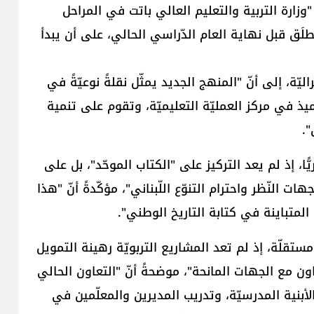
"وزارة التربية والتعليم العالي باتت في المراحل
طلَق قبل نهاية العام الدّراسي الحالي، على أن يبدأ
 إلى أنّ "المنهج الجديد يمثّل نقلةً نوعيّةً في
تلميذ في مركز العمليّة التعليميّة، وتقوم على تنمية
".
ا، إذ لم يعد التركيز على "الكتاب الموحّد"، بل على
 النّظر واحترام التنوّع اللّبناني"، مؤكّدةً أنّ "هذا
المتباينة في كتابة التاريخ الوطني".
ستقلّة، إذ لم تعد المشاريع التربويّة رهينة التمويل
اون مع الجهات المانحة"، موضحةً أنّ "التعاون الحالي
 الأبنية المدرسيّة، وتدريب المديرين والمعلّمين في