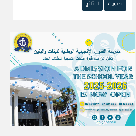
تصويت
النتائج