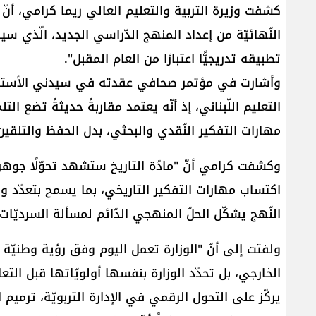
كشفت وزيرة التربية والتعليم العالي ​ريما كرامي​، أنّ 
النّهائيّة من إعداد المنهج الدّراسي الجديد، الّذي سي
تطبيقه تدريجيًّا اعتبارًا من العام المقبل".
وأشارت في مؤتمر صحافي عقدته في سيدني الأستراليّة،
التعليم اللّبناني، إذ أنّه يعتمد مقاربةً حديثةً تضع ال
مهارات التفكير النّقدي والبحثي، بدل الحفظ والتلقين
وكشفت كرامي أنّ "مادّة التاريخ ستشهد تحوّلًا جوهريًّ
اكتساب مهارات التفكير التاريخي، بما يسمح بتعدّد وجهات
النّهج يشكّل الحلّ المنهجي الدّائم لمسألة السرديّات 
ولفتت إلى أنّ "الوزارة تعمل اليوم وفق رؤية وطنيّة م
الخارجي، بل تحدّد الوزارة بنفسها أولويّاتها قبل التع
يركّز على ​التحول الرقمي​ في الإدارة التربويّة، ترميم