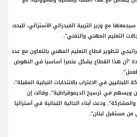
جمعها مع وزير التربية الفيدرالي الأسترالي، للبحث
الات التعليم المهني والتقني".
راتيجي لتطوير قطاع التعليم المهني بالتعاون مع عدد
ؤكدة "أن هذا القطاع يشكل عنصرا أساسيا في النهوض
عمل".
نانيين في الاغتراب ب​الانتخابات النيابية​ المقبلة"،
طن ويسهم في ترسيخ الديموقراطية". وقالت إن
لمشاركة". ودعت أبناء الجالية اللبنانية في أستراليا
 من مستقبل لبنان".