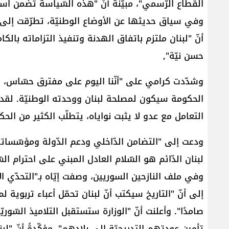
القطاع الرّسمي"، مبيّنةً أنّ "هذه السّياسة تضمن است
وفي سياق حديثها عن الأوضاع الوطنيّة، تطرّقت إلى الا
أنّ "لبنان ملتزم باتفاق الهدنة وتنفيذ التزاماته بالكا
حسن نيّة",
وشدّدت كرامي على "أنّنا اليوم على مفترق حسّاس، وا
الحكومة سيكون لمصلحة لبنان ووحدته الوطنيّة. لقد بره
التعامل مع عدو لا يثبت نواياه، يتطلّب الكثير من ال
ودعت إلى "التضامن الدّاخلي ودعم الدّولة ومؤسّساته
لبنان الدّائم هو السّلام العادل المبني على احترام الس
وفي ملف ​النازحين السوريين​، وصفت إيّاه بـ"التحدّي الأ
إلى أنّ "التاريخ سيكتب أنّ لبنان تحمّل أعباء تربوية 
صامدًا". وأعلنت أنّ "الوزارة ستستقبل التلاميذ السّو
تأمين عودتهم التدريجيّة إلى بلادهم"، مؤكّدةً أنّ "ل