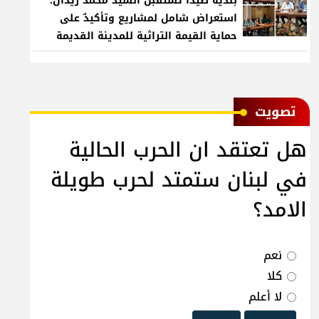
بلدية صيدا تستقبل السيد محمد زيدان:
استعراض شامل لمشاريع وتأكيدٌ على
حماية القيمة التراثية للمدينة القديمة
ﺗﺼﻮﻳﺖ
هل تعتقد ان الحرب الحالية
في لبنان ستمتد لحرب طويلة
الامد؟
نعم
كلا
لا أعلم