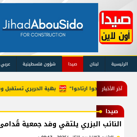
الرئيسية
لبنان
صيدا
شؤون فلسطينية
عربي 
لوزراء: "روحوا ارتاحوا"
بهية الحريري تستقبل وفداً م
آخر الأخبار
صيدا
النائب البزري يلتقي وفد جمعية قُدامى