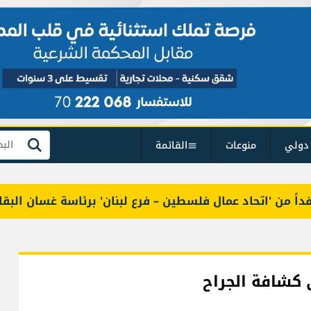
دولي
منوعات
القائمة
بحث
ن 'اتحاد عمال فلسطين – فرع لبنان' برئاسة غسان البقاعي
 كشافة الجراح