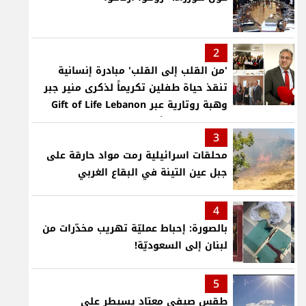
2
'من القلب إلى القلب' مبادرة إنسانية
تنقذ حياة طفلين تكريماً لذكرى منير جبر
وهبة روتارية عبر Gift of Life Lebanon
لعمليات قلب لأطفال في مستشفى حمود
3
الجامعي
محلقات اسرائيلية رمت مواد حارقة على
جبل عين التينة في البقاع الغربي
4
بالصورة: إحباط عمليّة تهريب مخدّرات من
لبنان إلى السعوديّة!
5
طقس صيفي معتاد يسيطر على