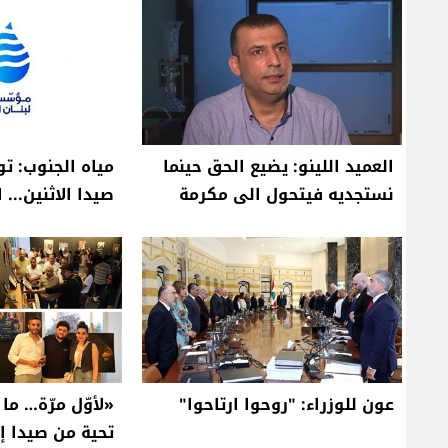
العميد اللينو: يضيع الحق حينما
مياه الجنوب: ت
نستجديه فيتحول الى مكرمة
صيدا الاثنين... 
عون للوزراء: "روحوا ارتاحوا"
«لأوّل مرّة… م
تحية من صيدا إل