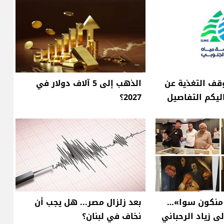
وقف التغذية عن
الذهب إلى 5 آلاف دولار في
اليكم التفاصيل
2027؟
ا منكون سوا»…
بعد زلزال مصر... هل يجب أن
ى زياد الرحباني
نخاف في لبنان؟