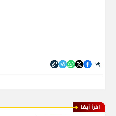
شارك
اقرأ أيضا